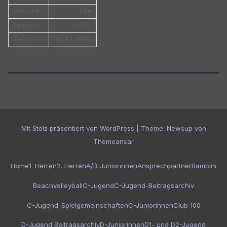
Gestern:
264
Gesamt:
5.716
Seit:
21.07.2026
Mit Stolz präsentiert von WordPress
|
Theme:
Newsup
von
Themeansar
Home
1. Herren
2. Herren
A/B-Juniorinnen
Ansprechpartner
Bambini
Beachvolleyball
C-Jugend
C-Jugend-Beitragsarchiv
C-Jugend-Spielgemeinschaften
C-Juniorinnen
Club 100
D-Jugend Beitragsarchiv
D-Juniorinnen
D1- und D2-Jugend