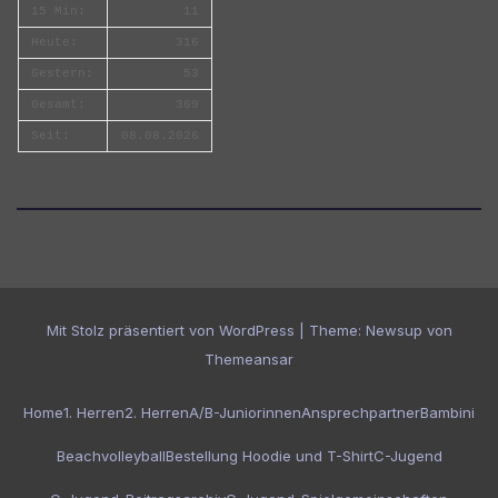
15 Min:
11
Heute:
316
Gestern:
53
Gesamt:
369
Seit:
08.08.2026
Mit Stolz präsentiert von WordPress
|
Theme:
Newsup
von
Themeansar
Home
1. Herren
2. Herren
A/B-Juniorinnen
Ansprechpartner
Bambini
Beachvolleyball
Bestellung Hoodie und T-Shirt
C-Jugend