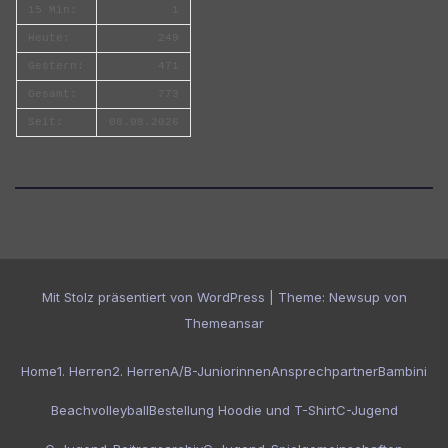
15 Min:
1
Heute:
249
Gestern:
471
Gesamt:
773
Seit:
08.08.2026
Mit Stolz präsentiert von WordPress
|
Theme:
Newsup
von
Themeansar
Home
1. Herren
2. Herren
A/B-Juniorinnen
Ansprechpartner
Bambini
Beachvolleyball
Bestellung Hoodie und T-Shirt
C-Jugend