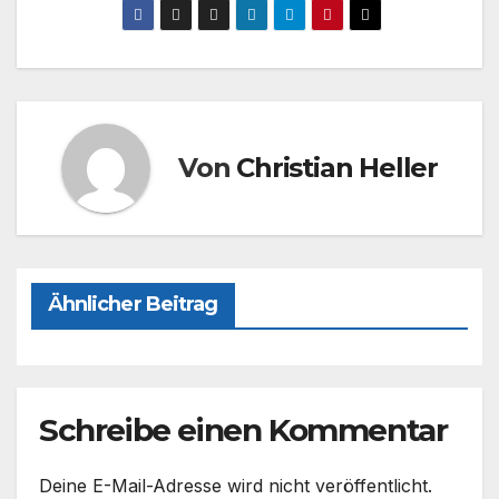
c
st
ail
le
e
o
n
b
d
o
o
o
n
Von
Christian Heller
k
Ähnlicher Beitrag
Schreibe einen Kommentar
Deine E-Mail-Adresse wird nicht veröffentlicht.