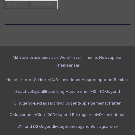
Seit:
08.08.2026
Mit Stolz präsentiert von WordPress
|
Theme:
Newsup
von
Themeansar
Home
1. Herren
2. Herren
A/B-Juniorinnen
Ansprechpartner
Bambini
Beachvolleyball
Bestellung Hoodie und T-Shirt
C-Jugend
C-Jugend-Beitragsarchiv
C-Jugend-Spielgemeinschaften
C-Juniorinnen
Club 100
D-Jugend Beitragsarchiv
D-Juniorinnen
D1- und D2-Jugend
E-Jugend
E-Jugend Beitragsarchiv