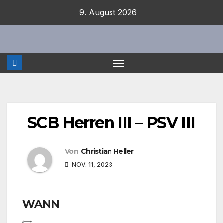
Zum
9. August 2026
Inhalt
springen
SCB Herren III – PSV III
Von
Christian Heller
NOV. 11, 2023
WANN