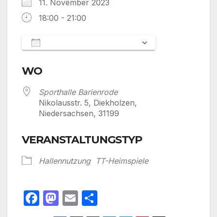
11. November 2023
18:00 - 21:00
Zum Kalender hinzufügen
ICS herunterladen
Google Kalen
WO
Sporthalle Barienrode
Nikolausstr. 5, Diekholzen,
Niedersachsen, 31199
VERANSTALTUNGSTYP
Hallennutzung
TT-Heimspiele
F
M
E
T
a
a
m
ei