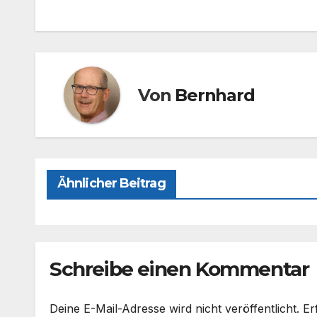
e
o
n
b
d
o
o
o
n
Von
Bernhard
k
Ähnlicher Beitrag
Schreibe einen Kommentar
Deine E-Mail-Adresse wird nicht veröffentlicht.
Er