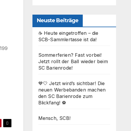
Neuste Beiträge
☕ Heute eingetroffen – die
SCB-Sammlertasse ist da!
1199
Sommerferien? Fast vorbei!
Jetzt rollt der Ball wieder beim
SC Barienrode!
Office 365
Outlook Live
💙🤍 Jetzt wird’s sichtbar! Die
neuen Werbebanden machen
den SC Barienrode zum
Blickfang! ⚽
Mensch, SCB!