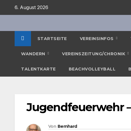
Zum
6. August 2026
Inhalt
springen
STARTSEITE
VEREINSINFOS
WANDERN
VEREINSZEITUNG/CHRONIK
TALENTKARTE
BEACHVOLLEYBALL
Jugendfeuerwehr 
Von
Bernhard