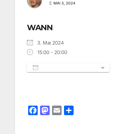
MAI 3, 2024
WANN
3. Mai 2024
15:00 - 20:00
Zum Kalender hinzufügen
ICS herunterladen
Google 
F
M
E
T
a
a
m
ei
c
st
ail
le