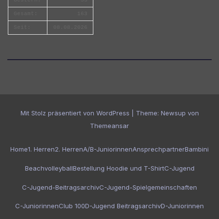
Gesamt:
163
Seit:
08.08.2026
Mit Stolz präsentiert von WordPress
|
Theme:
Newsup
von
Themeansar
Home
1. Herren
2. Herren
A/B-Juniorinnen
Ansprechpartner
Bambini
Beachvolleyball
Bestellung Hoodie und T-Shirt
C-Jugend
C-Jugend-Beitragsarchiv
C-Jugend-Spielgemeinschaften
C-Juniorinnen
Club 100
D-Jugend Beitragsarchiv
D-Juniorinnen