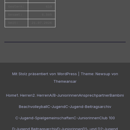
Gestern:
610
Gesamt:
6.505
Seit:
21.07.2026
Mit Stolz präsentiert von WordPress
|
Theme:
Newsup
von
Themeansar
Home
1. Herren
2. Herren
A/B-Juniorinnen
Ansprechpartner
Bambini
Beachvolleyball
C-Jugend
C-Jugend-Beitragsarchiv
C-Jugend-Spielgemeinschaften
C-Juniorinnen
Club 100
D-Jugend Beitragsarchiv
D-Juniorinnen
D1- und D2-Jugend