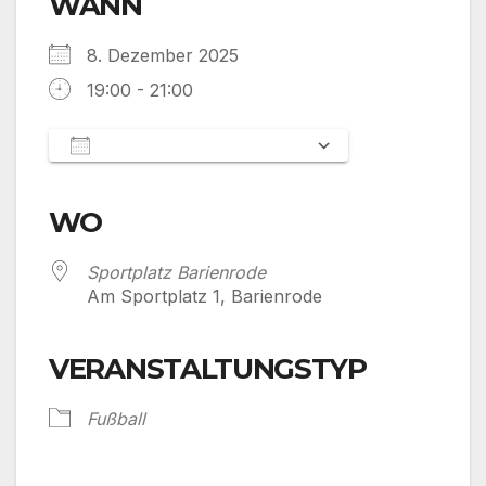
WANN
8. Dezember 2025
19:00 - 21:00
Zum Kalender hinzufügen
ICS herunterladen
Google Kalender
iCalendar
Office 365
Outlook Live
WO
Sportplatz Barienrode
Am Sportplatz 1, Barienrode
VERANSTALTUNGSTYP
Fußball