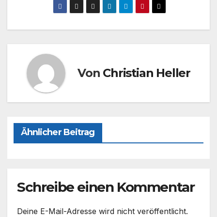
c
st
ail
le
e
o
n
b
d
o
o
o
n
Von
Christian Heller
k
Ähnlicher Beitrag
Schreibe einen Kommentar
Deine E-Mail-Adresse wird nicht veröffentlicht.