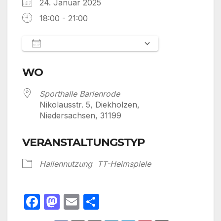
24. Januar 2025
18:00 - 21:00
Zum Kalender hinzufügen
ICS herunterladen
Google Kalen
WO
Sporthalle Barienrode
Nikolausstr. 5, Diekholzen,
Niedersachsen, 31199
VERANSTALTUNGSTYP
Hallennutzung
TT-Heimspiele
F
M
E
T
a
a
m
ei