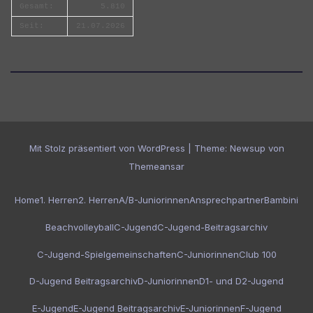
Gesamt:
5.810
Seit:
21.07.2026
Mit Stolz präsentiert von WordPress
|
Theme:
Newsup
von
Themeansar
Home
1. Herren
2. Herren
A/B-Juniorinnen
Ansprechpartner
Bambini
Beachvolleyball
C-Jugend
C-Jugend-Beitragsarchiv
C-Jugend-Spielgemeinschaften
C-Juniorinnen
Club 100
D-Jugend Beitragsarchiv
D-Juniorinnen
D1- und D2-Jugend
E-Jugend
E-Jugend Beitragsarchiv
E-Juniorinnen
F-Jugend