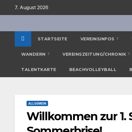
Zum
7. August 2026
Inhalt
springen
STARTSEITE
VEREINSINFOS
WANDERN
VEREINSZEITUNG/CHRONIK
TALENTKARTE
BEACHVOLLEYBALL
ALLGEMEIN
Willkommen zur 1. 
Sommerbrise!