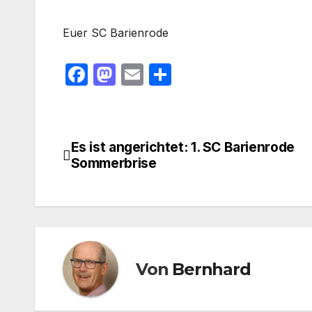
Euer SC Barienrode
F
M
E
T
a
a
m
ei
c
st
ail
le
e
o
n
Es ist angerichtet: 1. SC Barienrode
Beitragsnavigation
b
d
Sommerbrise
o
o
o
n
k
Von
Bernhard