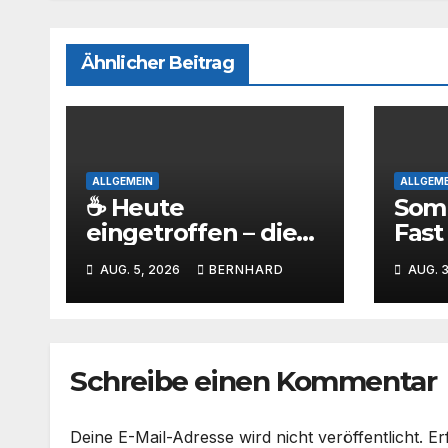
Ähnlicher Beitrag
ALLGEMEIN
ALLGEME
☕ Heute
Som
eingetroffen – die
Fast
SCB-Sammlertasse
roll
AUG. 5, 2026
BERNHARD
AUG. 3
ist da!
bei
Bari
Schreibe einen Kommentar
Deine E-Mail-Adresse wird nicht veröffentlicht.
Er