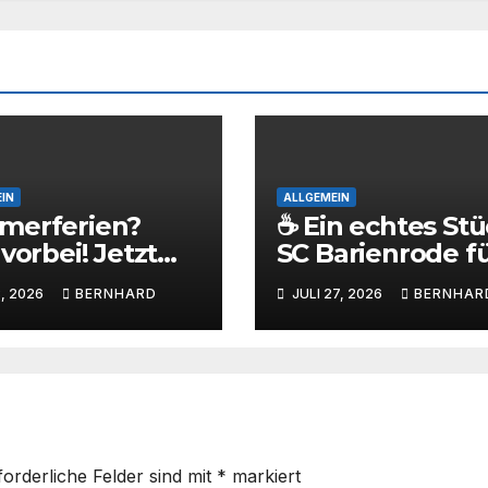
IN
ALLGEMEIN
merferien?
☕ Ein echtes St
 vorbei! Jetzt
SC Barienrode f
t der Ball wieder
Zuhause – die S
, 2026
BERNHARD
JULI 27, 2026
BERNHAR
m SC
Sammlertasse
enrode!
kommt!
forderliche Felder sind mit
*
markiert