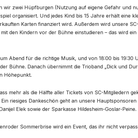
en wir zwei Hüpfburgen (Nutzung auf eigene Gefahr und n
piel organisiert. Und jedes Kind bis 15 Jahre erhält eine kl
kauften Karten finanziert wird. Außerdem wird unsere SC
e mit den Kindern vor der Bühne einstudieren – das wird ein
um Abend für die richtige Musik, und von 18:00 bis 19:30 
or der Bühne. Danach übernimmt die Trioband „Dick und Durs
en Höhepunkt.
ass mehr als die Hälfte aller Tickets von SC-Mitgliedern ge
! Ein riesiges Dankeschön geht an unsere Hauptsponsoren
anijel Elek sowie der Sparkasse Hildesheim-Goslar-Peine.
ienroder Sommerbrise wird ein Event, das ihr nicht verpas