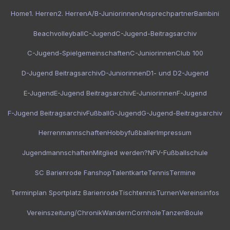
Home
1. Herren
2. Herren
A/B-Juniorinnen
Ansprechpartner
Bambini
Beachvolleyball
C-Jugend
C-Jugend-Beitragsarchiv
C-Jugend-Spielgemeinschaften
C-Juniorinnen
Club 100
D-Jugend Beitragsarchiv
D-Juniorinnen
D1- und D2-Jugend
E-Jugend
E-Jugend Beitragsarchiv
E-Juniorinnen
F-Jugend
F-Jugend Beitragsarchiv
Fußball
G-Jugend
G-Jugend-Beitragsarchiv
Herrenmannschaften
Hobbyfußballer
Impressum
Jugendmannschaften
Mitglied werden?
NFV-Fußballschule
SC Barienrode Fanshop
Talentkarte
Tennis
Termine
Terminplan Sportplatz Barienrode
Tischtennis
Turnen
Vereinsinfos
Vereinszeitung/Chronik
Wandern
Cornhole
Tanzen
Boule