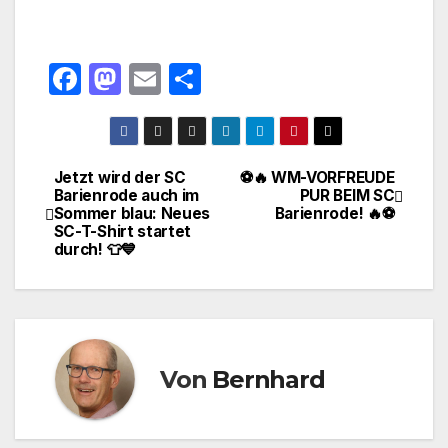
F
M
E
T
a
a
m
ei
c
st
ail
le
e
o
n
Jetzt wird der SC
⚽🔥 WM-VORFREUDE
Beitragsnavigation
Barienrode auch im
PUR BEIM SC
b
d
Sommer blau: Neues
Barienrode! 🔥⚽
o
o
SC-T-Shirt startet
durch! 👕💙
o
n
k
Von
Bernhard