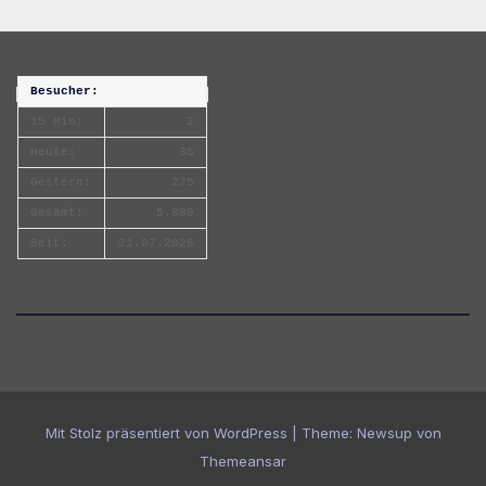
Besucher:
15 Min:
2
Heute:
35
Gestern:
275
Gesamt:
5.889
Seit:
21.07.2026
Mit Stolz präsentiert von WordPress
|
Theme:
Newsup
von
Themeansar