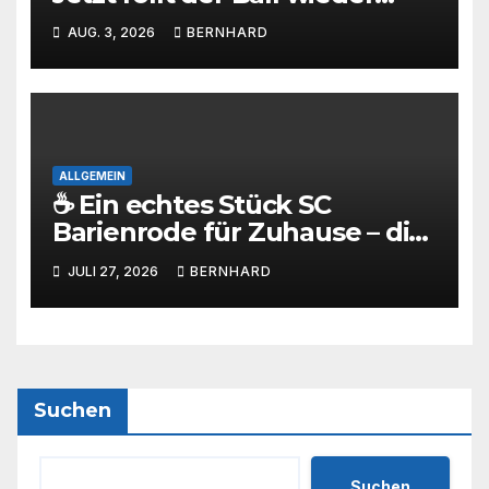
beim SC Barienrode!
AUG. 3, 2026
BERNHARD
ALLGEMEIN
☕ Ein echtes Stück SC
Barienrode für Zuhause – die
SCB-Sammlertasse kommt!
JULI 27, 2026
BERNHARD
Suchen
Suchen