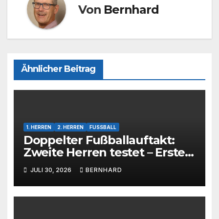
Von
Bernhard
Ähnlicher Beitrag
1. HERREN
2. HERREN
FUSSBALL
Doppelter Fußballauftakt:
Zweite Herren testet – Erste
Herren startet im Kreispokal
JULI 30, 2026
BERNHARD