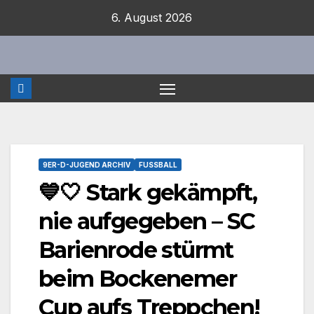
Zum
6. August 2026
Inhalt
springen
9ER-D-JUGEND ARCHIV
FUSSBALL
💙🤍 Stark gekämpft,
nie aufgegeben – SC
Barienrode stürmt
beim Bockenemer
Cup aufs Treppchen!