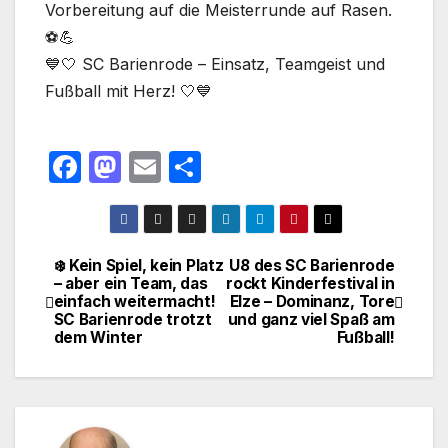
Vorbereitung auf die Meisterrunde auf Rasen.
⚽️💪
💙🤍 SC Barienrode – Einsatz, Teamgeist und
Fußball mit Herz! 🤍💙
F
M
E
T
a
a
m
ei
c
st
ail
le
e
o
n
❄️ Kein Spiel, kein Platz
U8 des SC Barienrode
Beitragsnavigation
– aber ein Team, das
rockt Kinderfestival in
b
d
einfach weitermacht!
Elze – Dominanz, Tore
o
o
SC Barienrode trotzt
und ganz viel Spaß am
dem Winter
Fußball!
o
n
k