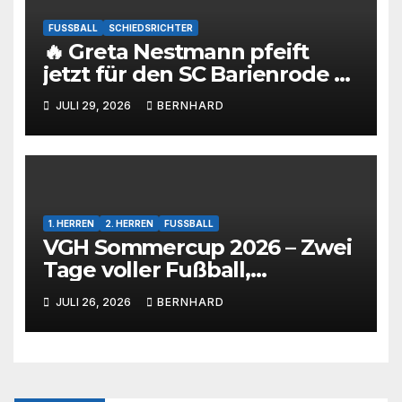
FUSSBALL
SCHIEDSRICHTER
🔥 Greta Nestmann pfeift
jetzt für den SC Barienrode –
unsere jüngste
JULI 29, 2026
BERNHARD
Schiedsrichterin hat die
Prüfung bestanden! 💙🤍⚽
1. HERREN
2. HERREN
FUSSBALL
VGH Sommercup 2026 – Zwei
Tage voller Fußball,
Emotionen und tollem
JULI 26, 2026
BERNHARD
Rahmenprogramm 🩵🤍