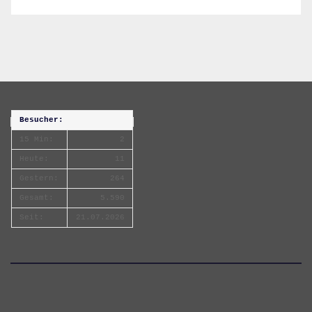
Besucher:
15 Min:
2
Heute:
11
Gestern:
264
Gesamt:
5.590
Seit:
21.07.2026