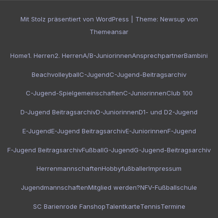
Mit Stolz präsentiert von WordPress
|
Theme:
Newsup
von
Themeansar
Home
1. Herren
2. Herren
A/B-Juniorinnen
Ansprechpartner
Bambini
Beachvolleyball
C-Jugend
C-Jugend-Beitragsarchiv
C-Jugend-Spielgemeinschaften
C-Juniorinnen
Club 100
D-Jugend Beitragsarchiv
D-Juniorinnen
D1- und D2-Jugend
E-Jugend
E-Jugend Beitragsarchiv
E-Juniorinnen
F-Jugend
F-Jugend Beitragsarchiv
Fußball
G-Jugend
G-Jugend-Beitragsarchiv
Herrenmannschaften
Hobbyfußballer
Impressum
Jugendmannschaften
Mitglied werden?
NFV-Fußballschule
SC Barienrode Fanshop
Talentkarte
Tennis
Termine