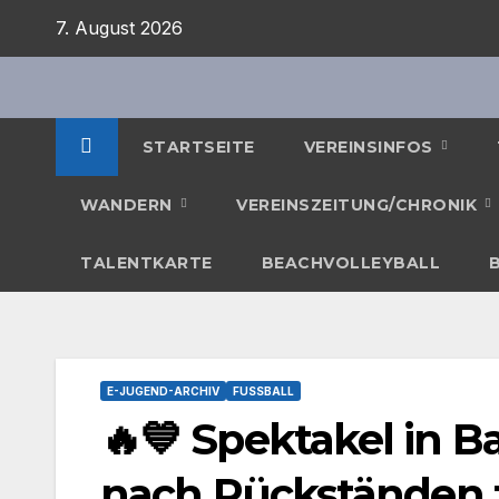
Zum
7. August 2026
Inhalt
springen
STARTSEITE
VEREINSINFOS
WANDERN
VEREINSZEITUNG/CHRONIK
TALENTKARTE
BEACHVOLLEYBALL
E-JUGEND-ARCHIV
FUSSBALL
🔥💙 Spektakel in B
nach Rückständen z