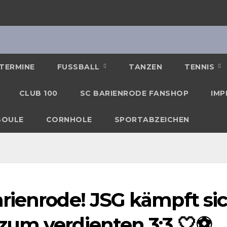
TERMINE
FUSSBALL
TANZEN
TENNIS
CLUB 100
SC BARIENRODE FANSHOP
IMP
BOULE
CORNHOLE
SPORTABZEICHEN
arienrode! JSG kämpft si
um verdienten 3:3 🤍⚽