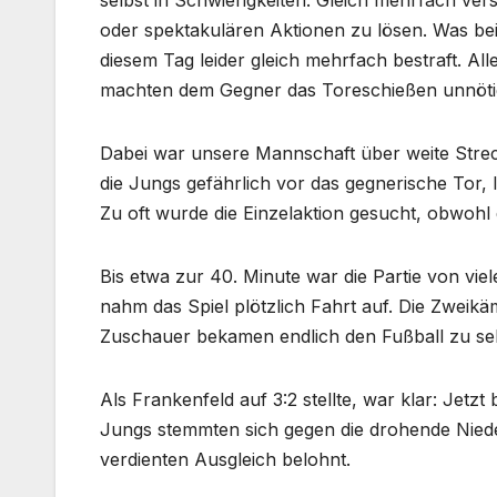
selbst in Schwierigkeiten. Gleich mehrfach ver
oder spektakulären Aktionen zu lösen. Was be
diesem Tag leider gleich mehrfach bestraft. Al
machten dem Gegner das Toreschießen unnötig
Dabei war unsere Mannschaft über weite Streck
die Jungs gefährlich vor das gegnerische Tor, 
Zu oft wurde die Einzelaktion gesucht, obwohl d
Bis etwa zur 40. Minute war die Partie von vi
nahm das Spiel plötzlich Fahrt auf. Die Zweikäm
Zuschauer bekamen endlich den Fußball zu seh
Als Frankenfeld auf 3:2 stellte, war klar: Jet
Jungs stemmten sich gegen die drohende Niede
verdienten Ausgleich belohnt.