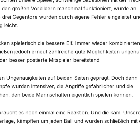
suchten unsere Spieler, schwierige Situationen mit der Hac
i den großen Vorbildern manchmal funktioniert, wurde an
le drei Gegentore wurden durch eigene Fehler eingeleitet un
 leicht.
en spielerisch die bessere Elf. Immer wieder kombinierten
ließen jedoch erneut zahlreiche gute Möglichkeiten ungenut
er besser postierte Mitspieler bereitstand.
elen Ungenauigkeiten auf beiden Seiten geprägt. Doch dann
pfe wurden intensiver, die Angriffe gefährlicher und die
en, den beide Mannschaften eigentlich spielen können.
zt braucht es noch einmal eine Reaktion. Und die kam. Unser
rlage, kämpften um jeden Ball und wurden schließlich mit