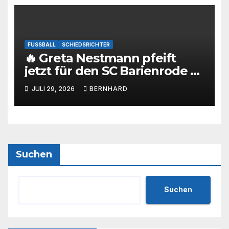
FUSSBALL
SCHIEDSRICHTER
🔥 Greta Nestmann pfeift
jetzt für den SC Barienrode –
unsere jüngste
JULI 29, 2026
BERNHARD
Schiedsrichterin hat die
Prüfung bestanden! 💙🤍⚽
Suchen
Suchen