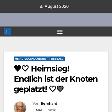
Zum
8. August 2026
Inhalt
springen
9ER-D-JUGEND ARCHIV
FUSSBALL
💙🤍 Heimsieg!
Endlich ist der Knoten
geplatzt! 🤍💙
Von
Bernhard
MAI 30, 2026