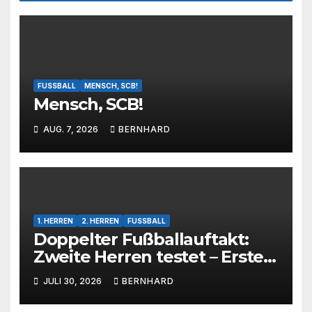
FUSSBALL
MENSCH, SCB!
Mensch, SCB!
AUG. 7, 2026
BERNHARD
1. HERREN
2. HERREN
FUSSBALL
Doppelter Fußballauftakt:
Zweite Herren testet – Erste
Herren startet im Kreispokal
JULI 30, 2026
BERNHARD