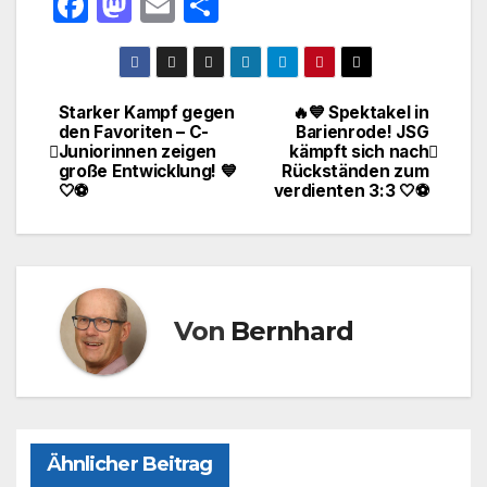
F
M
E
T
a
a
m
ei
c
st
ail
le
e
o
n
Starker Kampf gegen
🔥💙 Spektakel in
Beitragsnavigation
den Favoriten – C-
Barienrode! JSG
b
d
Juniorinnen zeigen
kämpft sich nach
o
o
große Entwicklung! 💙
Rückständen zum
🤍⚽
verdienten 3:3 🤍⚽
o
n
k
Von
Bernhard
Ähnlicher Beitrag