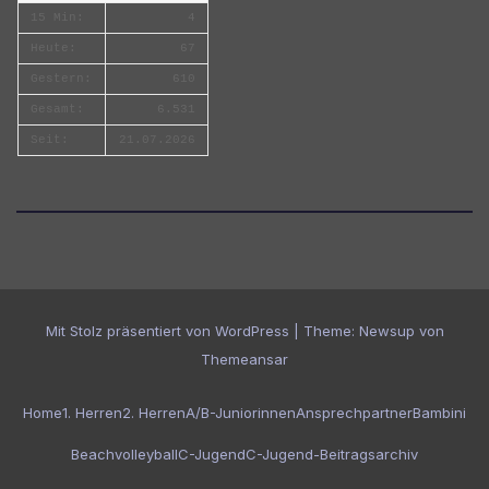
15 Min:
4
Heute:
67
Gestern:
610
Gesamt:
6.531
Seit:
21.07.2026
Mit Stolz präsentiert von WordPress
|
Theme:
Newsup
von
Themeansar
Home
1. Herren
2. Herren
A/B-Juniorinnen
Ansprechpartner
Bambini
Beachvolleyball
C-Jugend
C-Jugend-Beitragsarchiv