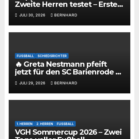
Zweite Herren testet – Erste
Herren startet im Kreispokal
JULI 30, 2026
BERNHARD
FUSSBALL
SCHIEDSRICHTER
🔥 Greta Nestmann pfeift
jetzt für den SC Barienrode –
unsere jüngste
JULI 29, 2026
BERNHARD
Schiedsrichterin hat die
Prüfung bestanden! 💙🤍⚽
1. HERREN
2. HERREN
FUSSBALL
VGH Sommercup 2026 – Zwei