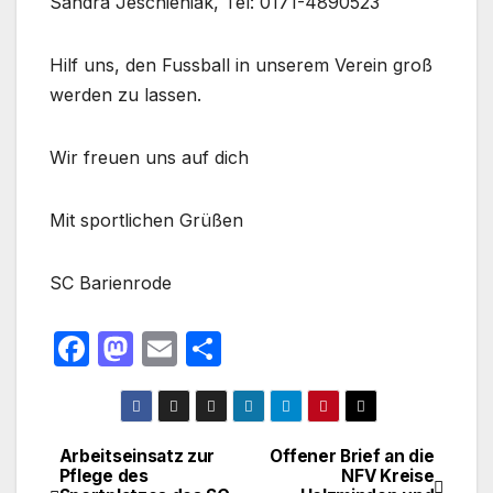
Sandra Jeschieniak, Tel: 0171-4890523
Hilf uns, den Fussball in unserem Verein groß
werden zu lassen.
Wir freuen uns auf dich
Mit sportlichen Grüßen
SC Barienrode
F
M
E
T
a
a
m
ei
c
st
ail
le
e
o
n
Arbeitseinsatz zur
Offener Brief an die
Beitragsnavigation
Pflege des
NFV Kreise
b
d