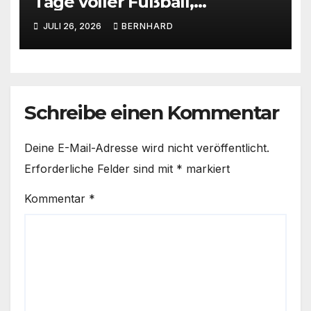
Tage voller Fußball,
Emotionen und tollem
JULI 26, 2026
BERNHARD
Rahmenprogramm 🩵🤍
Schreibe einen Kommentar
Deine E-Mail-Adresse wird nicht veröffentlicht.
Erforderliche Felder sind mit
*
markiert
Kommentar
*