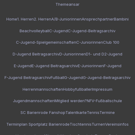
Themeansar
Home
1. Herren
2. Herren
A/B-Juniorinnen
Ansprechpartner
Bambini
Beachvolleyball
C-Jugend
C-Jugend-Beitragsarchiv
C-Jugend-Spielgemeinschaften
C-Juniorinnen
Club 100
D-Jugend Beitragsarchiv
D-Juniorinnen
D1- und D2-Jugend
E-Jugend
E-Jugend Beitragsarchiv
E-Juniorinnen
F-Jugend
F-Jugend Beitragsarchiv
Fußball
G-Jugend
G-Jugend-Beitragsarchiv
Herrenmannschaften
Hobbyfußballer
Impressum
Jugendmannschaften
Mitglied werden?
NFV-Fußballschule
SC Barienrode Fanshop
Talentkarte
Tennis
Termine
Terminplan Sportplatz Barienrode
Tischtennis
Turnen
Vereinsinfos