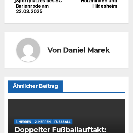
Sportplatzes des SC
Holzminden und
o
o
Barienrode am
Hildesheim
22.03.2025
o
n
k
Von
Daniel Marek
Ähnlicher Beitrag
1. HERREN
2. HERREN
FUSSBALL
Doppelter Fußballauftakt: