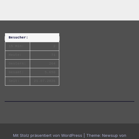
Besucher:
15 Min:
2
Heute:
71
Gestern:
264
Gesamt:
5.650
Seit:
21.07.2026
Mit Stolz präsentiert von WordPress
|
Theme:
Newsup
von