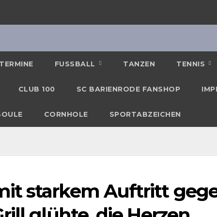
TERMINE
FUSSBALL
TANZEN
TENNIS
CLUB 100
SC BARIENRODE FANSHOP
IMP
BOULE
CORNHOLE
SPORTABZEICHEN
mit starkem Auftritt geg
ill glühte, die Herzen