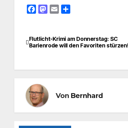
F
M
E
T
a
a
m
ei
c
st
ail
le
e
o
n
Flutlicht-Krimi am Donnerstag: SC
Beitragsnavigation
b
d
Barienrode will den Favoriten stürzen
o
o
o
n
k
Von
Bernhard