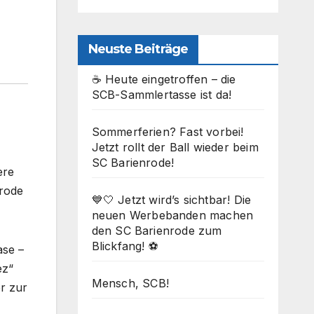
Neuste Beiträge
☕ Heute eingetroffen – die
SCB-Sammlertasse ist da!
Sommerferien? Fast vorbei!
Jetzt rollt der Ball wieder beim
SC Barienrode!
ere
nrode
💙🤍 Jetzt wird’s sichtbar! Die
neuen Werbebanden machen
den SC Barienrode zum
Blickfang! ⚽
ase –
ez“
Mensch, SCB!
er zur