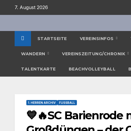
Zum
7. August 2026
Inhalt
springen
STARTSEITE
VEREINSINFOS
WANDERN
VEREINSZEITUNG/CHRONIK
TALENTKARTE
BEACHVOLLEYBALL
1. HERREN ARCHIV
FUSSBALL
💙🔥SC Barienrode 
Großdüngen – der Gr