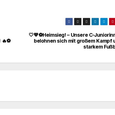
🤍💙⚽Heimsieg! – Unsere C-Juniorin
! 🔥⚽
belohnen sich mit großem Kampf 
starkem Fußba