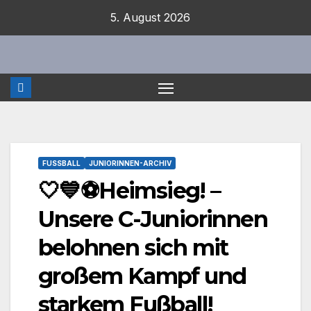
Zum
5. August 2026
Inhalt
springen
FUSSBALL
JUNIORINNEN-ARCHIV
🤍💙⚽Heimsieg! –
Unsere C-Juniorinnen
belohnen sich mit
großem Kampf und
starkem Fußball!