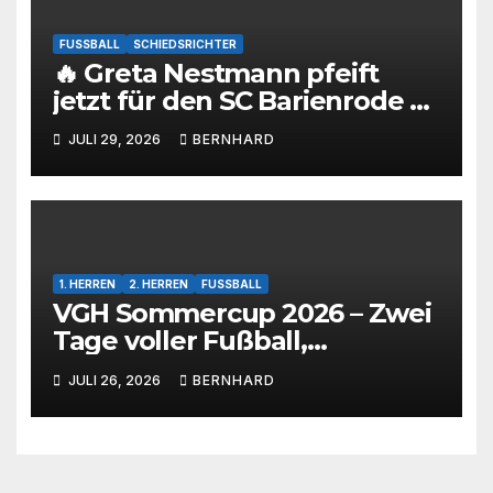
FUSSBALL
SCHIEDSRICHTER
🔥 Greta Nestmann pfeift
jetzt für den SC Barienrode –
unsere jüngste
JULI 29, 2026
BERNHARD
Schiedsrichterin hat die
Prüfung bestanden! 💙🤍⚽
1. HERREN
2. HERREN
FUSSBALL
VGH Sommercup 2026 – Zwei
Tage voller Fußball,
Emotionen und tollem
JULI 26, 2026
BERNHARD
Rahmenprogramm 🩵🤍