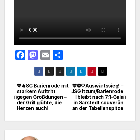
F
M
E
T
a
a
m
ei
c
st
ail
le
e
o
n
💙🔥SC Barienrode mit
💙⚽🤍Auswärtssieg! –
Beitragsnavigation
starkem Auftritt
JSG Itzum/Barienrode
b
d
gegen Großdüngen –
I bleibt nach 7:1-Gala
o
o
der Grill glühte, die
in Sarstedt souverän
Herzen auch!
an der Tabellenspitze
o
n
k