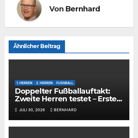
Von
Bernhard
Ähnlicher Beitrag
1. HERREN
2. HERREN
FUSSBALL
Doppelter Fußballauftakt:
Zweite Herren testet – Erste
Herren startet im Kreispokal
JULI 30, 2026
BERNHARD