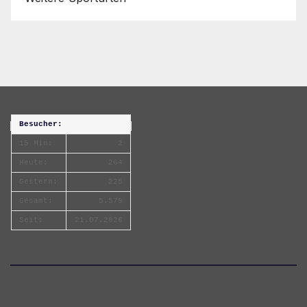
Besucher:
15 Min:
2
Heute:
264
Gestern:
225
Gesamt:
5.579
Seit:
21.07.2026