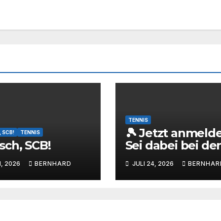
TENNIS
🎾 Jetzt anmelde
 SCB!
TENNIS
ch, SCB!
Sei dabei bei den
NK4 Barienrode
1, 2026
BERNHARD
JULI 24, 2026
BERNHAR
Open mit Nicola
Kiefer! 🔥