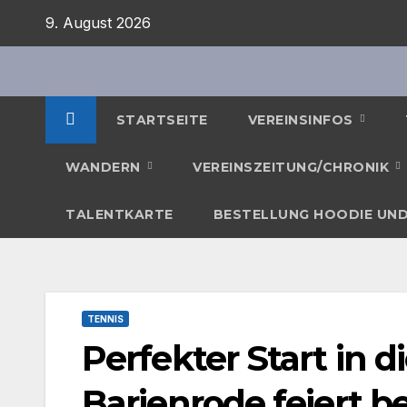
Zum
9. August 2026
Inhalt
springen
STARTSEITE
VEREINSINFOS
WANDERN
VEREINSZEITUNG/CHRONIK
TALENTKARTE
BESTELLUNG HOODIE UND
TENNIS
Perfekter Start in d
Barienrode feiert b