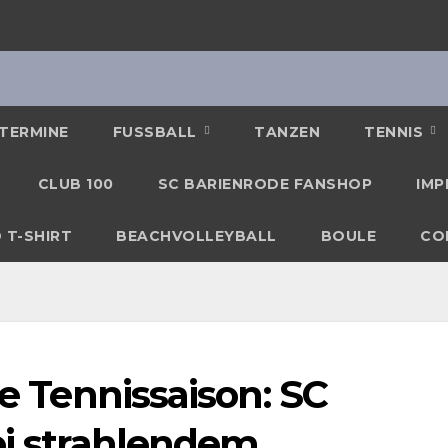
TERMINE
FUSSBALL
TANZEN
TENNIS
CLUB 100
SC BARIENRODE FANSHOP
IMP
 T-SHIRT
BEACHVOLLEYBALL
BOULE
CO
ie Tennissaison: SC
ei strahlendem