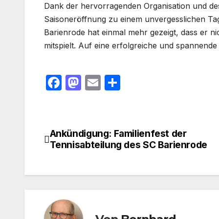
Dank der hervorragenden Organisation und des 
Saisoneröffnung zu einem unvergesslichen Tag
Barienrode hat einmal mehr gezeigt, dass er n
mitspielt. Auf eine erfolgreiche und spannende
F
M
E
T
a
a
m
ei
c
st
ail
le
e
o
n
Ankündigung: Familienfest der
Beitragsnavigation
b
d
Tennisabteilung des SC Barienrode
o
o
o
n
k