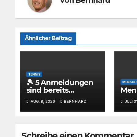
Von
Bernhard
Ähnlicher Beitrag
TENNIS
🎾 5 Anmeldungen
MENSCH,
sind bereits
Mens
eingegangen – wer
AUG. 8, 2026
BERNHARD
JULI 3
ist als Nächstes
dabei? 🔥
Schreibe einen Kommentar