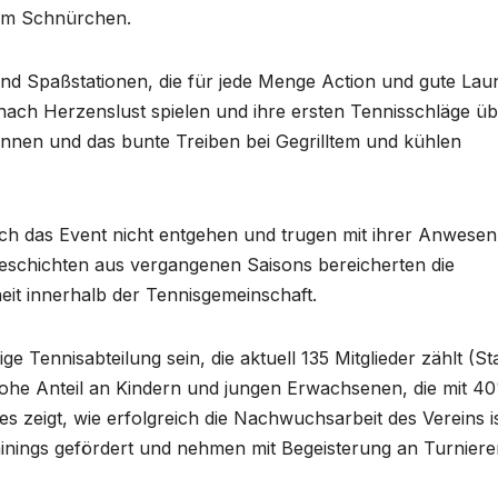
e am Schnürchen.
 und Spaßstationen, die für jede Menge Action und gute Lau
nach Herzenslust spielen und ihre ersten Tennisschläge üb
nnen und das bunte Treiben bei Gegrilltem und kühlen
ich das Event nicht entgehen und trugen mit ihrer Anwesen
eschichten aus vergangenen Saisons bereicherten die
eit innerhalb der Tennisgemeinschaft.
e Tennisabteilung sein, die aktuell 135 Mitglieder zählt (S
 hohe Anteil an Kindern und jungen Erwachsenen, die mit 4
s zeigt, wie erfolgreich die Nachwuchsarbeit des Vereins is
inings gefördert und nehmen mit Begeisterung an Turnieren 