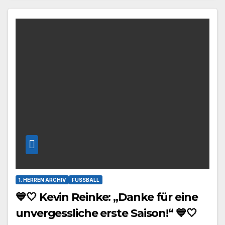
1. HERREN ARCHIV
FUSSBALL
💙🤍 Kevin Reinke: „Danke für eine
unvergessliche erste Saison!“ 💙🤍