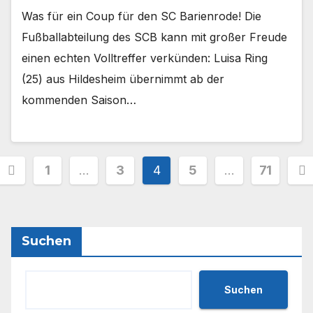
Was für ein Coup für den SC Barienrode! Die
Fußballabteilung des SCB kann mit großer Freude
einen echten Volltreffer verkünden: Luisa Ring
(25) aus Hildesheim übernimmt ab der
kommenden Saison…
Seitennummerierung
1
…
3
4
5
…
71
der
Beiträge
Suchen
Suchen