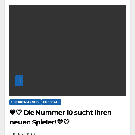
1. HERREN ARCHIV
FUSSBALL
💙🤍 Die Nummer 10 sucht ihren
neuen Spieler! 💙🤍
BERNHARD