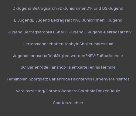
D-Jugend Beitragsarchiv
D-Juniorinnen
D1- und D2-Jugend
E-Jugend
E-Jugend Beitragsarchiv
E-Juniorinnen
F-Jugend
F-Jugend Beitragsarchiv
Fußball
G-Jugend
G-Jugend-Beitragsarchiv
Herrenmannschaften
Hobbyfußballer
Impressum
Jugendmannschaften
Mitglied werden?
NFV-Fußballschule
SC Barienrode Fanshop
Talentkarte
Tennis
Termine
Terminplan Sportplatz Barienrode
Tischtennis
Turnen
Vereinsinfos
Vereinszeitung/Chronik
Wandern
Cornhole
Tanzen
Boule
Sportabzeichen