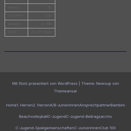
Heute:
32
Gestern:
610
Gesamt:
6.496
Seit:
21.07.2026
Mit Stolz präsentiert von WordPress
|
Theme:
Newsup
von
Themeansar
Home
1. Herren
2. Herren
A/B-Juniorinnen
Ansprechpartner
Bambini
Beachvolleyball
C-Jugend
C-Jugend-Beitragsarchiv
C-Jugend-Spielgemeinschaften
C-Juniorinnen
Club 100