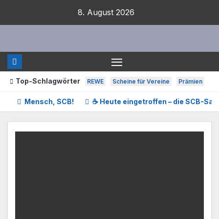
Zum
8. August 2026
Inhalt
springen
Top-Schlagwörter
REWE
Scheine für Vereine
Prämien
Mensch, SCB!
☕ Heute eingetroffen – die SCB-Sam