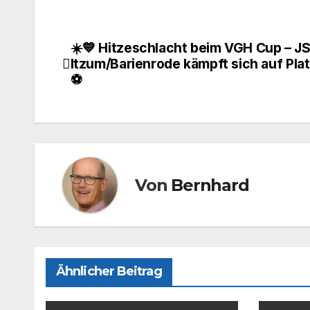
c
st
ail
le
e
o
n
☀️💙 Hitzeschlacht beim VGH Cup – J
Beitragsnavigation
b
d
Itzum/Barienrode kämpft sich auf Plat
⚽
o
o
o
n
k
Von
Bernhard
Ähnlicher Beitrag