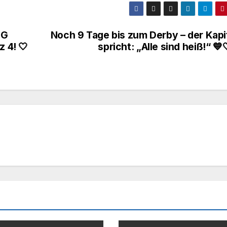
SG
Noch 9 Tage bis zum Derby – der Kapi
z 4! 🤍
spricht: „Alle sind heiß!“ 💙