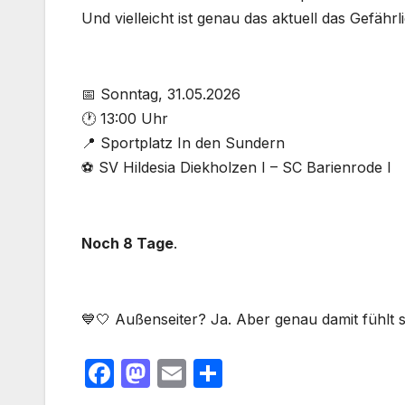
Und vielleicht ist genau das aktuell das Gefährl
📅 Sonntag, 31.05.2026
🕐 13:00 Uhr
📍 Sportplatz In den Sundern
⚽ SV Hildesia Diekholzen I – SC Barienrode I
Noch 8 Tage
.
💙🤍 Außenseiter? Ja. Aber genau damit fühlt s
F
M
E
T
a
a
m
ei