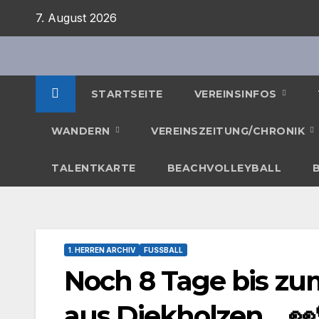
Zum
7. August 2026
Inhalt
springen
STARTSEITE
VEREINSINFOS
WANDERN
VEREINSZEITUNG/CHRONIK
TALENTKARTE
BEACHVOLLEYBALL
1. HERREN ARCHIV
FUSSBALL
Noch 8 Tage bis zum
aus Diekholzen… 👀