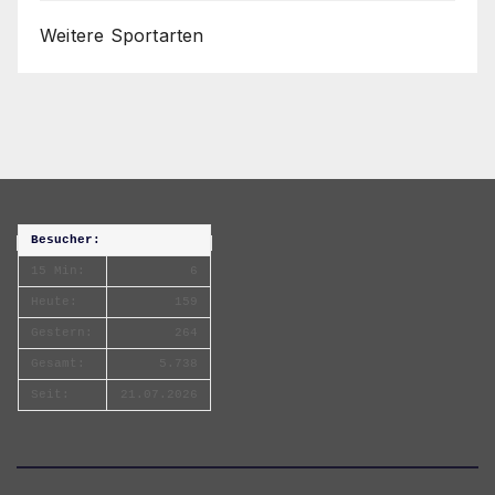
Weitere Sportarten
Besucher:
15 Min:
6
Heute:
159
Gestern:
264
Gesamt:
5.738
Seit:
21.07.2026