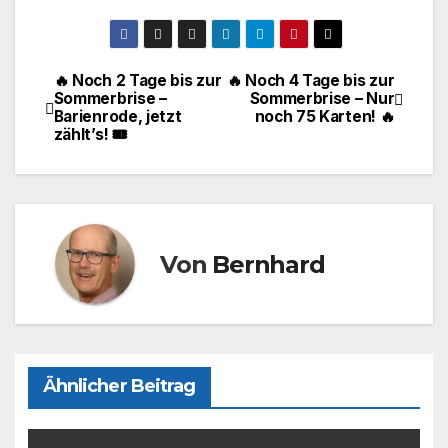
a
a
m
ei
c
st
ail
le
e
o
n
🔥 Noch 2 Tage bis zur
🔥 Noch 4 Tage bis zur
Beitragsnavigation
Sommerbrise –
Sommerbrise – Nur
b
d
Barienrode, jetzt
noch 75 Karten! 🔥
o
o
zählt’s! 🎟️
o
n
k
Von
Bernhard
Ähnlicher Beitrag