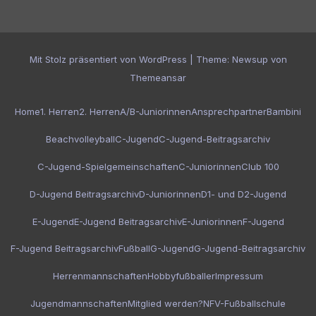
Mit Stolz präsentiert von WordPress
|
Theme:
Newsup
von
Themeansar
Home
1. Herren
2. Herren
A/B-Juniorinnen
Ansprechpartner
Bambini
Beachvolleyball
C-Jugend
C-Jugend-Beitragsarchiv
C-Jugend-Spielgemeinschaften
C-Juniorinnen
Club 100
D-Jugend Beitragsarchiv
D-Juniorinnen
D1- und D2-Jugend
E-Jugend
E-Jugend Beitragsarchiv
E-Juniorinnen
F-Jugend
F-Jugend Beitragsarchiv
Fußball
G-Jugend
G-Jugend-Beitragsarchiv
Herrenmannschaften
Hobbyfußballer
Impressum
Jugendmannschaften
Mitglied werden?
NFV-Fußballschule