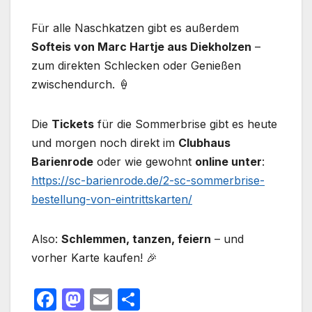
Für alle Naschkatzen gibt es außerdem
Softeis von Marc Hartje aus Diekholzen
–
zum direkten Schlecken oder Genießen
zwischendurch. 🍦
Die
Tickets
für die Sommerbrise gibt es heute
und morgen noch direkt im
Clubhaus
Barienrode
oder wie gewohnt
online unter
:
https://sc-barienrode.de/2-sc-sommerbrise-
bestellung-von-eintrittskarten/
Also:
Schlemmen, tanzen, feiern
– und
vorher Karte kaufen! 🎉
F
M
E
T