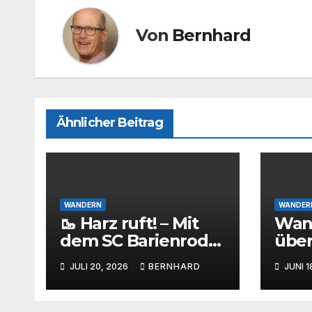
Von
Bernhard
Ähnlicher Beitrag
WANDERN
WANDER
🥾 Harz ruft! – Mit
Wan
dem SC Barienrode
über
rund um die
Bari
JULI 20, 2026
BERNHARD
JUNI 1
Eckertalsperre
gest
des
maßg