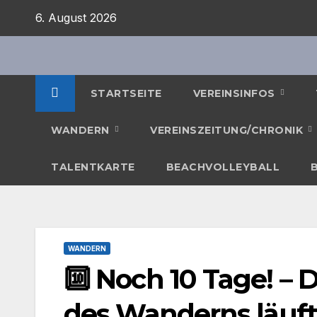
Zum
6. August 2026
Inhalt
springen
STARTSEITE
VEREINSINFOS
WANDERN
VEREINSZEITUNG/CHRONIK
TALENTKARTE
BEACHVOLLEYBALL
WANDERN
🔟 Noch 10 Tage! –
des Wanderns läuft!