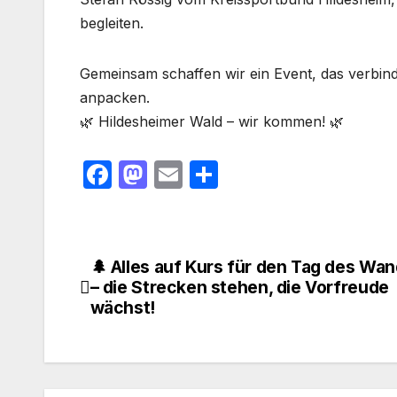
begleiten.
Gemeinsam schaffen wir ein Event, das verbindet
anpacken.
🌿 Hildesheimer Wald – wir kommen! 🌿
F
M
E
T
a
a
m
ei
c
st
ail
le
e
o
n
🌲 Alles auf Kurs für den Tag des Wa
Beitragsnavigation
b
d
– die Strecken stehen, die Vorfreude
wächst!
o
o
o
n
k