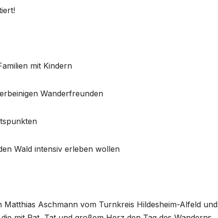
ert!
Familien mit Kindern
vierbeinigen Wanderfreunden
htspunkten
 den Wald intensiv erleben wollen
n Matthias Aschmann vom Turnkreis Hildesheim-Alfeld und
 die mit Rat, Tat und großem Herz den Tag des Wanderns