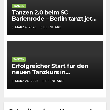
TANZEN
Tanzen 2.0 beim SC
Barienrode – Berlin tanzt jetzt
in Barienrode
MÄRZ 4, 2026
BERNHARD
TANZEN
Erfolgreicher Start für den
neuen Tanzkurs in
Barienrode!
MÄRZ 24, 2025
BERNHARD