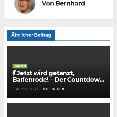
Von
Bernhard
Ähnlicher Beitrag
TANZEN
💃 Jetzt wird getanzt,
Barienrode! – Der Countdown
läuft!
APR. 29, 2026
BERNHARD