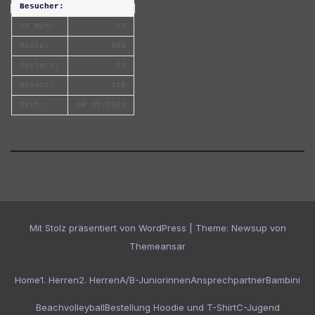
Besucher:
15 Min:
13
Heute:
263
Gestern:
53
Gesamt:
316
Seit:
08.08.2026
Mit Stolz präsentiert von WordPress
|
Theme:
Newsup
von
Themeansar
Home
1. Herren
2. Herren
A/B-Juniorinnen
Ansprechpartner
Bambini
Beachvolleyball
Bestellung Hoodie und T-Shirt
C-Jugend