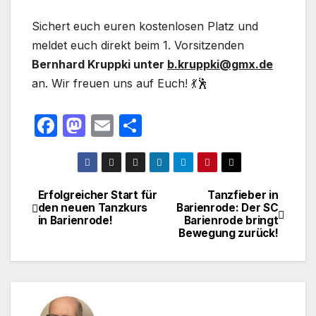
Sichert euch euren kostenlosen Platz und
meldet euch direkt beim 1. Vorsitzenden
Bernhard Kruppki unter
b.kruppki@gmx.de
an. Wir freuen uns auf Euch! 💃🕺
F
M
E
T
a
a
m
ei
c
st
ail
le
e
o
n
Erfolgreicher Start für
Tanzfieber in
Beitragsnavigation
den neuen Tanzkurs
Barienrode: Der SC
b
d
in Barienrode!
Barienrode bringt
o
o
Bewegung zurück!
o
n
k