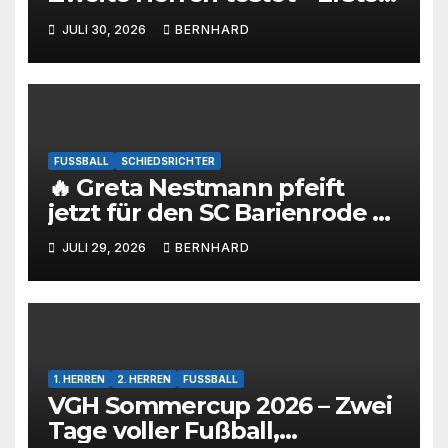
Herren startet im Kreispokal
JULI 30, 2026
BERNHARD
FUSSBALL
SCHIEDSRICHTER
🔥 Greta Nestmann pfeift
jetzt für den SC Barienrode –
unsere jüngste
JULI 29, 2026
BERNHARD
Schiedsrichterin hat die
Prüfung bestanden! 💙🤍⚽
1. HERREN
2. HERREN
FUSSBALL
VGH Sommercup 2026 – Zwei
Tage voller Fußball,