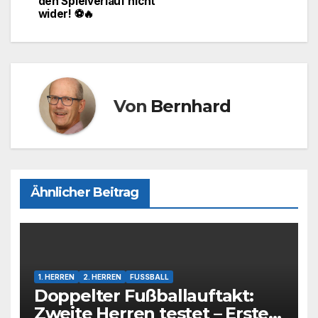
den Spielverlauf nicht
o
n
wider! ⚽🔥
k
Von
Bernhard
Ähnlicher Beitrag
1. HERREN
2. HERREN
FUSSBALL
Doppelter Fußballauftakt:
Zweite Herren testet – Erste