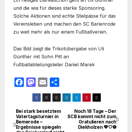
Ein riesiges Dankeschön geht an Uli Günther
und die wia für dieses starke Sponsoring.
Solche Aktionen sind echte Steilpässe für das
Vereinsleben und machen den SC Barienrode
zu weit mehr als nur einem Fußballverein.
Das Bild zeigt die Trikotübergabe von Uli
Günther mit Sohn Pitt an
Fußballabteilungsleiter Daniel Marek
F
M
E
T
a
a
m
ei
c
st
ail
le
e
o
n
Bei stark besetztem
Noch 18 Tage – Der
Beitragsnavigation
Vatertagsturnier in
SCB kommt nicht zum
b
d
Bemerode –
Gratulieren nach
o
o
Ergebnisse spiegeln
Diekholzen 💙🤍⚽