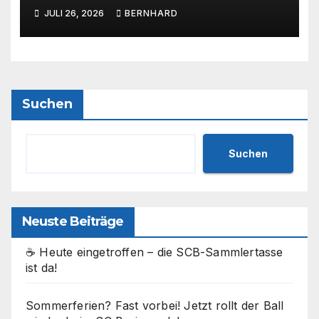
Emotionen und tollem
JULI 26, 2026
BERNHARD
Rahmenprogramm 🩵🤍
Suchen
Suchen
Neuste Beiträge
☕ Heute eingetroffen – die SCB-Sammlertasse
ist da!
Sommerferien? Fast vorbei! Jetzt rollt der Ball