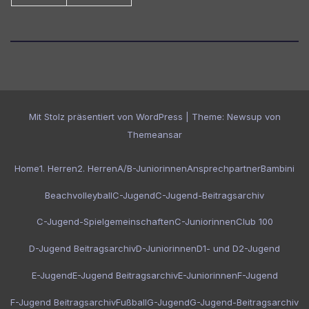
Mit Stolz präsentiert von WordPress
|
Theme:
Newsup
von
Themeansar
Home
1. Herren
2. Herren
A/B-Juniorinnen
Ansprechpartner
Bambini
Beachvolleyball
C-Jugend
C-Jugend-Beitragsarchiv
C-Jugend-Spielgemeinschaften
C-Juniorinnen
Club 100
D-Jugend Beitragsarchiv
D-Juniorinnen
D1- und D2-Jugend
E-Jugend
E-Jugend Beitragsarchiv
E-Juniorinnen
F-Jugend
F-Jugend Beitragsarchiv
Fußball
G-Jugend
G-Jugend-Beitragsarchiv