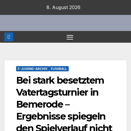
Zum
8. August 2026
Inhalt
springen
F-JUGEND-ARCHIV
FUSSBALL
Bei stark besetztem
Vatertagsturnier in
Bemerode –
Ergebnisse spiegeln
den Spielverlauf nicht