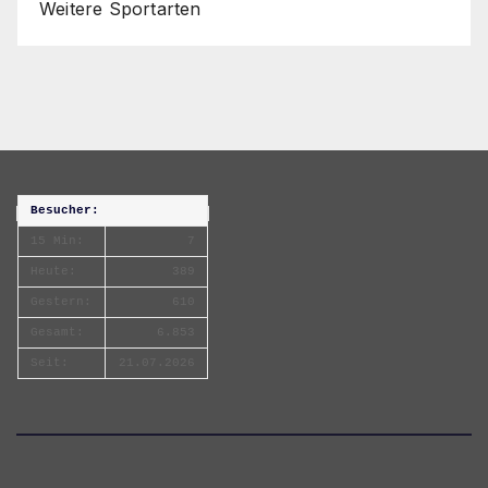
Weitere Sportarten
Besucher:
15 Min:
7
Heute:
389
Gestern:
610
Gesamt:
6.853
Seit:
21.07.2026