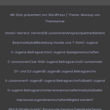
Mit Stolz präsentiert von WordPress
|
Theme:
Newsup
von
Themeansar
Home
1. Herren
2. Herren
A/B-Juniorinnen
Ansprechpartner
Bambini
Beachvolleyball
Bestellung Hoodie und T-Shirt
C-Jugend
C-Jugend-Beitragsarchiv
C-Jugend-Spielgemeinschaften
C-Juniorinnen
Club 100
D-Jugend Beitragsarchiv
D-Juniorinnen
D1- und D2-Jugend
E-Jugend
E-Jugend Beitragsarchiv
E-Juniorinnen
F-Jugend
F-Jugend Beitragsarchiv
Fußball
G-Jugend
G-Jugend-Beitragsarchiv
Herrenmannschaften
Hobbyfußballer
Impressum
Jugendmannschaften
Mitglied werden?
NFV-Fußballschule
SC Barienrode Fanshop
Talentkarte
Tennis