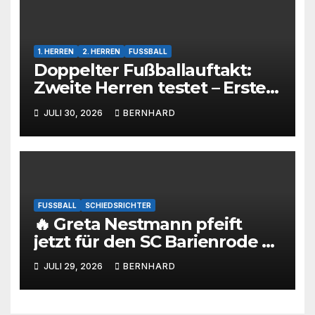
1. HERREN
2. HERREN
FUSSBALL
Doppelter Fußballauftakt:
Zweite Herren testet – Erste
Herren startet im Kreispokal
JULI 30, 2026
BERNHARD
FUSSBALL
SCHIEDSRICHTER
🔥 Greta Nestmann pfeift
jetzt für den SC Barienrode –
unsere jüngste
JULI 29, 2026
BERNHARD
Schiedsrichterin hat die
Prüfung bestanden! 💙🤍⚽