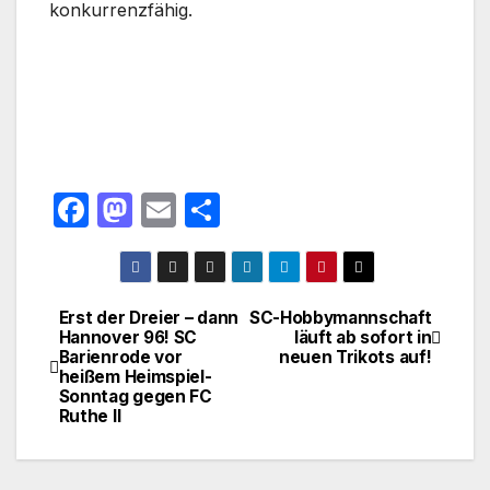
konkurrenzfähig.
F
M
E
T
a
a
m
ei
c
st
ail
le
e
o
n
Erst der Dreier – dann
SC-Hobbymannschaft
Beitragsnavigation
Hannover 96! SC
läuft ab sofort in
b
d
Barienrode vor
neuen Trikots auf!
o
o
heißem Heimspiel-
Sonntag gegen FC
o
n
Ruthe II
k