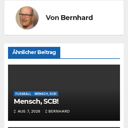
Von
Bernhard
Ähnlicher Beitrag
FUSSBALL
MENSCH, SCB!
Mensch, SCB!
AUG. 7, 2026
BERNHARD