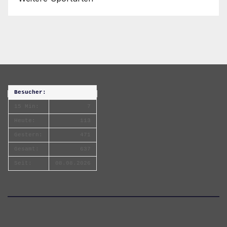
Besucher:
15 Min:
7
Heute:
113
Gestern:
471
Gesamt:
637
Seit:
08.08.2026