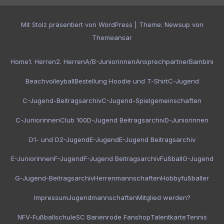
Mit Stolz präsentiert von WordPress
|
Theme:
Newsup
von
Themeansar
Home
1. Herren
2. Herren
A/B-Juniorinnen
Ansprechpartner
Bambini
Beachvolleyball
Bestellung Hoodie und T-Shirt
C-Jugend
C-Jugend-Beitragsarchiv
C-Jugend-Spielgemeinschaften
C-Juniorinnen
Club 100
D-Jugend Beitragsarchiv
D-Juniorinnen
D1- und D2-Jugend
E-Jugend
E-Jugend Beitragsarchiv
E-Juniorinnen
F-Jugend
F-Jugend Beitragsarchiv
Fußball
G-Jugend
G-Jugend-Beitragsarchiv
Herrenmannschaften
Hobbyfußballer
Impressum
Jugendmannschaften
Mitglied werden?
NFV-Fußballschule
SC Barienrode Fanshop
Talentkarte
Tennis