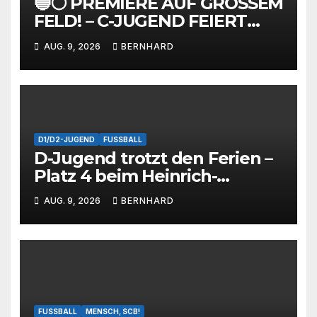
🔵⚪ PREMIERE AUF GROSSEM
FELD! – C-JUGEND FEIERT
ERSTEN TESTSPIELAUFTRITT
AUG. 9, 2026
BERNHARD
⚽ AEB Hildesheim – SC
Barienrode 5:3 (1:2/2:3)
D1/D2-JUGEND
FUSSBALL
D-Jugend trotzt den Ferien –
Platz 4 beim Heinrich-
Dammann-Cup macht Lust
AUG. 9, 2026
BERNHARD
auf die Saison!
FUSSBALL
MENSCH, SCB!