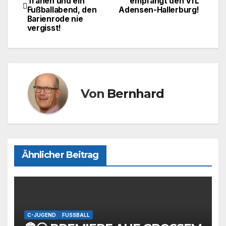
Tränen und ein
empfängt den VfL
o
o
Fußballabend, den
Adensen-Hallerburg!
Barienrode nie
o
n
vergisst!
k
Von
Bernhard
Ähnlicher Beitrag
C-JUGEND
FUSSBALL