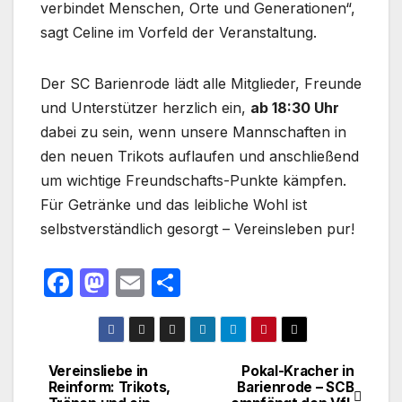
verbindet Menschen, Orte und Generationen“,
sagt Celine im Vorfeld der Veranstaltung.
Der SC Barienrode lädt alle Mitglieder, Freunde
und Unterstützer herzlich ein,
ab 18:30 Uhr
dabei zu sein, wenn unsere Mannschaften in
den neuen Trikots auflaufen und anschließend
um wichtige Freundschafts-Punkte kämpfen.
Für Getränke und das leibliche Wohl ist
selbstverständlich gesorgt – Vereinsleben pur!
F
M
E
T
a
a
m
ei
c
st
ail
le
e
o
n
Vereinsliebe in
Pokal-Kracher in
Beitragsnavigation
Reinform: Trikots,
Barienrode – SCB
b
d