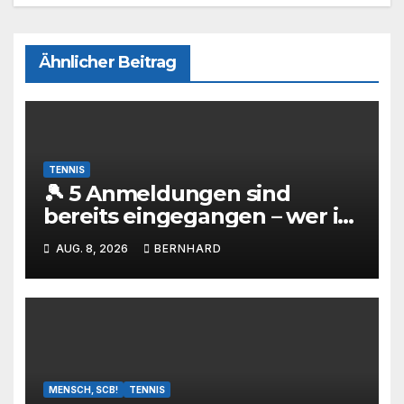
Ähnlicher Beitrag
TENNIS
🎾 5 Anmeldungen sind
bereits eingegangen – wer ist
als Nächstes dabei? 🔥
AUG. 8, 2026
BERNHARD
MENSCH, SCB!
TENNIS