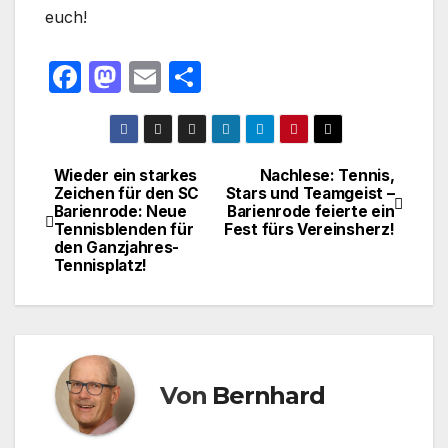
euch!
F
M
E
T
a
a
m
ei
c
st
ail
le
e
o
n
Wieder ein starkes
Nachlese: Tennis,
Beitragsnavigation
Zeichen für den SC
Stars und Teamgeist –
b
d
Barienrode: Neue
Barienrode feierte ein
o
o
Tennisblenden für
Fest fürs Vereinsherz!
den Ganzjahres-
o
n
Tennisplatz!
k
Von
Bernhard