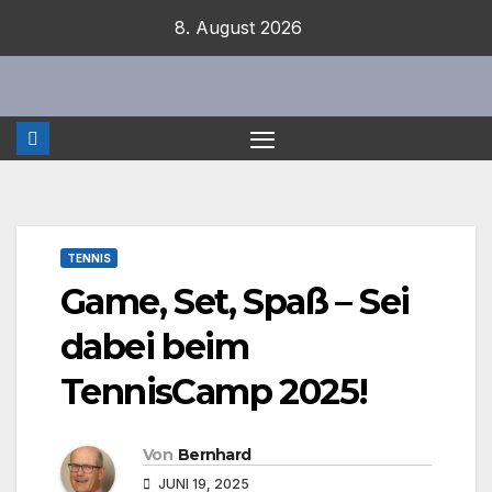
Zum
8. August 2026
Inhalt
springen
TENNIS
Game, Set, Spaß – Sei
dabei beim
TennisCamp 2025!
Von
Bernhard
JUNI 19, 2025