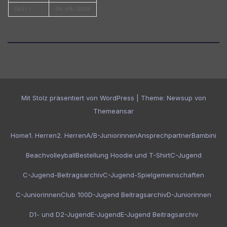
Seit:
08.08.2026
Mit Stolz präsentiert von WordPress
|
Theme:
Newsup
von
Themeansar
Home
1. Herren
2. Herren
A/B-Juniorinnen
Ansprechpartner
Bambini
Beachvolleyball
Bestellung Hoodie und T-Shirt
C-Jugend
C-Jugend-Beitragsarchiv
C-Jugend-Spielgemeinschaften
C-Juniorinnen
Club 100
D-Jugend Beitragsarchiv
D-Juniorinnen
D1- und D2-Jugend
E-Jugend
E-Jugend Beitragsarchiv