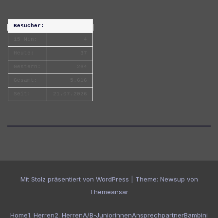
Besucher:
15 Min:
4
Heute:
37
Gestern:
264
Gesamt:
5.616
Seit:
21.07.2026
Mit Stolz präsentiert von WordPress
|
Theme:
Newsup
von
Themeansar
Home
1. Herren
2. Herren
A/B-Juniorinnen
Ansprechpartner
Bambini