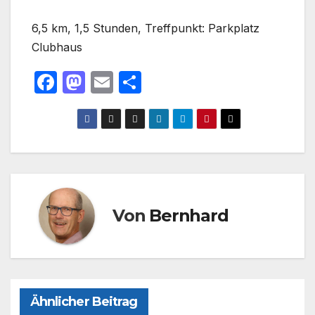
6,5 km, 1,5 Stunden, Treffpunkt: Parkplatz
Clubhaus
F
M
E
T
a
a
m
ei
c
st
ail
le
e
o
n
b
d
o
o
o
n
Von
Bernhard
k
Ähnlicher Beitrag