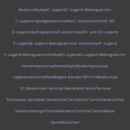
Beachvolleyball
C-Jugend
C-Jugend-Beitragsarchiv
C-Jugend-Spielgemeinschaften
C-Juniorinnen
Club 100
D-Jugend Beitragsarchiv
D-Juniorinnen
D1- und D2-Jugend
E-Jugend
E-Jugend Beitragsarchiv
E-Juniorinnen
F-Jugend
F-Jugend Beitragsarchiv
Fußball
G-Jugend
G-Jugend-Beitragsarchiv
Herrenmannschaften
Hobbyfußballer
Impressum
Jugendmannschaften
Mitglied werden?
NFV-Fußballschule
SC Barienrode Fanshop
Talentkarte
Tennis
Termine
Terminplan Sportplatz Barienrode
Tischtennis
Turnen
Vereinsinfos
Vereinszeitung/Chronik
Wandern
Cornhole
Tanzen
Boule
Sportabzeichen