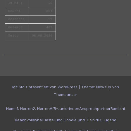
15 Min:
16
Heute:
354
Gestern:
53
Gesamt:
407
Seit:
08.08.2026
Mit Stolz präsentiert von WordPress
|
Theme:
Newsup
von
Themeansar
Home
1. Herren
2. Herren
A/B-Juniorinnen
Ansprechpartner
Bambini
Beachvolleyball
Bestellung Hoodie und T-Shirt
C-Jugend