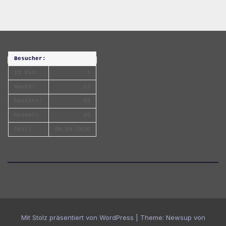
Besucher:
15 Min:
7
Heute:
12
Gestern:
53
Gesamt:
65
Seit:
08.08.2026
Mit Stolz präsentiert von WordPress
|
Theme:
Newsup
von