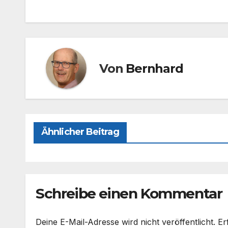
e
o
n
b
d
o
o
o
n
Von
Bernhard
k
Ähnlicher Beitrag
Schreibe einen Kommentar
Deine E-Mail-Adresse wird nicht veröffentlicht.
Er