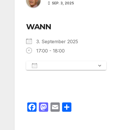
SEP. 3, 2025
WANN
3. September 2025
17:00 - 18:00
Zum Kalender hinzufügen
ICS herunterladen
Google 
F
M
E
T
a
a
m
ei
c
st
ail
le