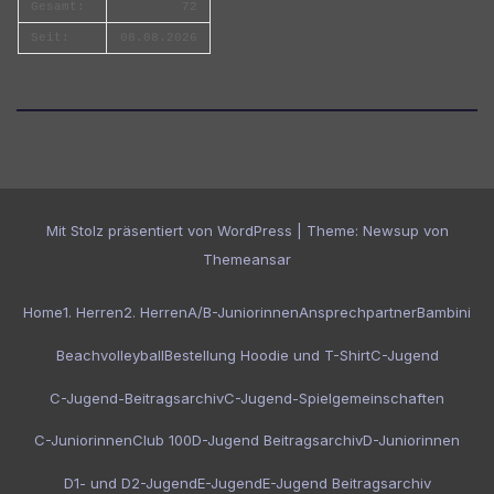
Gesamt:
72
Seit:
08.08.2026
Mit Stolz präsentiert von WordPress
|
Theme:
Newsup
von
Themeansar
Home
1. Herren
2. Herren
A/B-Juniorinnen
Ansprechpartner
Bambini
Beachvolleyball
Bestellung Hoodie und T-Shirt
C-Jugend
C-Jugend-Beitragsarchiv
C-Jugend-Spielgemeinschaften
C-Juniorinnen
Club 100
D-Jugend Beitragsarchiv
D-Juniorinnen
D1- und D2-Jugend
E-Jugend
E-Jugend Beitragsarchiv