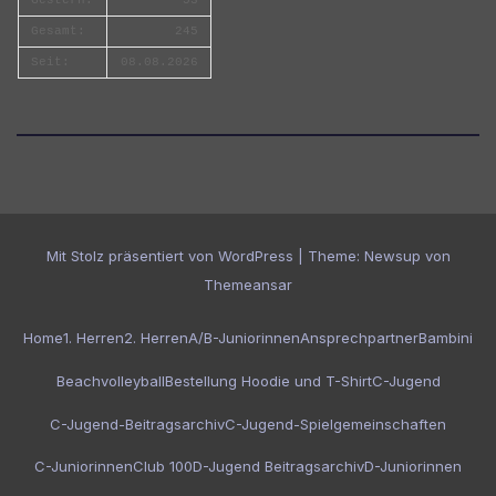
Gesamt:
245
Seit:
08.08.2026
Mit Stolz präsentiert von WordPress
|
Theme:
Newsup
von
Themeansar
Home
1. Herren
2. Herren
A/B-Juniorinnen
Ansprechpartner
Bambini
Beachvolleyball
Bestellung Hoodie und T-Shirt
C-Jugend
C-Jugend-Beitragsarchiv
C-Jugend-Spielgemeinschaften
C-Juniorinnen
Club 100
D-Jugend Beitragsarchiv
D-Juniorinnen