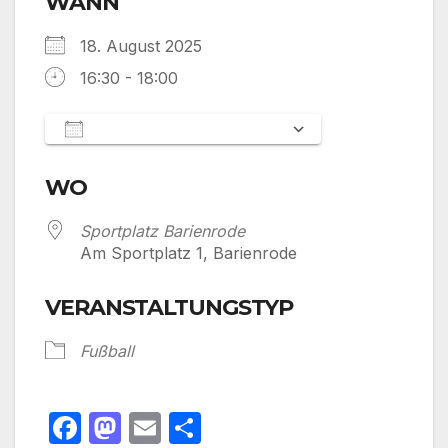
WANN
18. August 2025
16:30 - 18:00
Zum Kalender hinzufügen
ICS herunterladen
Google Kalen
WO
Sportplatz Barienrode
Am Sportplatz 1, Barienrode
VERANSTALTUNGSTYP
Fußball
F
M
E
T