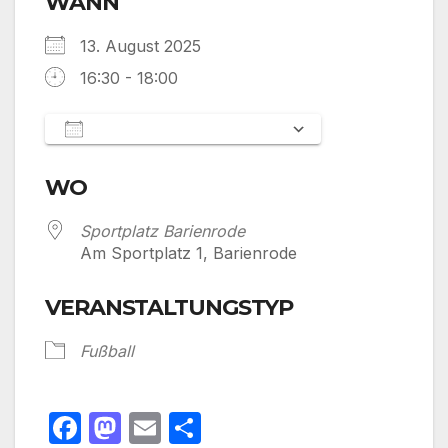
WANN
13. August 2025
16:30 - 18:00
Zum Kalender hinzufügen
ICS herunterladen
Google Kalen
WO
Sportplatz Barienrode
Am Sportplatz 1, Barienrode
VERANSTALTUNGSTYP
Fußball
F
M
E
T