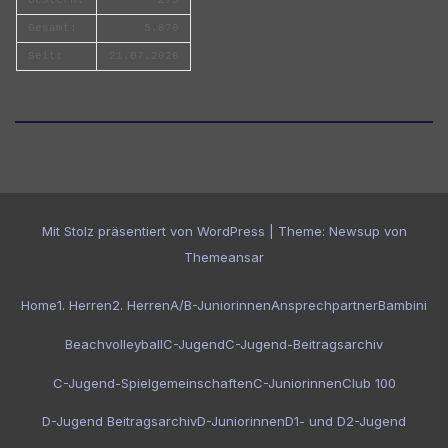
Gesamt:
5.870
Seit:
21.07.2026
Mit Stolz präsentiert von WordPress
|
Theme:
Newsup
von
Themeansar
Home
1. Herren
2. Herren
A/B-Juniorinnen
Ansprechpartner
Bambini
Beachvolleyball
C-Jugend
C-Jugend-Beitragsarchiv
C-Jugend-Spielgemeinschaften
C-Juniorinnen
Club 100
D-Jugend Beitragsarchiv
D-Juniorinnen
D1- und D2-Jugend