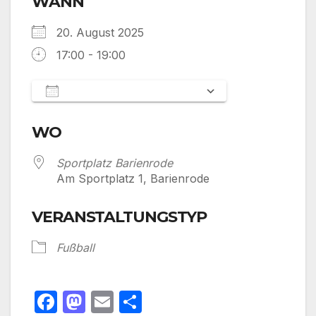
WANN
20. August 2025
17:00 - 19:00
Zum Kalender hinzufügen
ICS herunterladen
Google Kalen
WO
Sportplatz Barienrode
Am Sportplatz 1, Barienrode
VERANSTALTUNGSTYP
Fußball
F
M
E
T