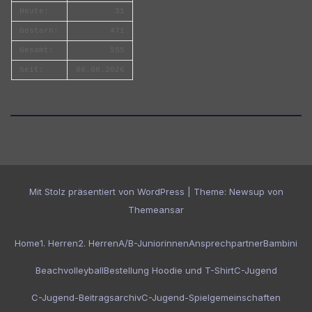
Heute:
31
Gestern:
471
Gesamt:
555
Seit:
08.08.2026
Mit Stolz präsentiert von WordPress
|
Theme:
Newsup
von
Themeansar
Home
1. Herren
2. Herren
A/B-Juniorinnen
Ansprechpartner
Bambini
Beachvolleyball
Bestellung Hoodie und T-Shirt
C-Jugend
C-Jugend-Beitragsarchiv
C-Jugend-Spielgemeinschaften