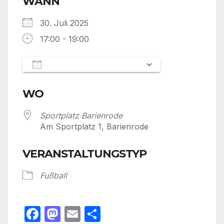
WANN
30. Juli 2025
17:00 - 19:00
Zum Kalender hinzufügen
ICS herunterladen
Google Kalen
WO
Sportplatz Barienrode
Am Sportplatz 1, Barienrode
VERANSTALTUNGSTYP
Fußball
F
M
E
T