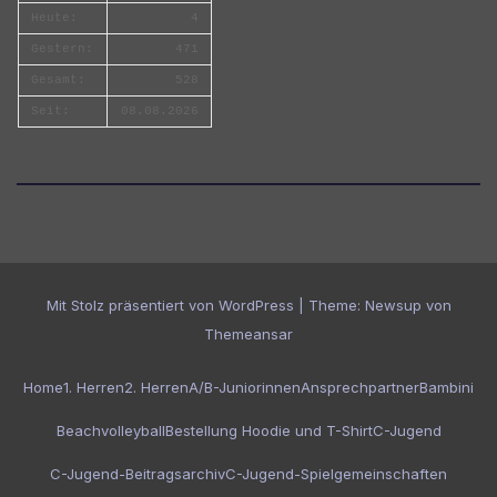
Heute:
4
Gestern:
471
Gesamt:
528
Seit:
08.08.2026
Mit Stolz präsentiert von WordPress
|
Theme:
Newsup
von
Themeansar
Home
1. Herren
2. Herren
A/B-Juniorinnen
Ansprechpartner
Bambini
Beachvolleyball
Bestellung Hoodie und T-Shirt
C-Jugend
C-Jugend-Beitragsarchiv
C-Jugend-Spielgemeinschaften