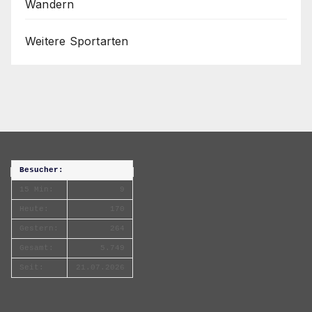
Wandern
Weitere Sportarten
Besucher:
15 Min:
9
Heute:
170
Gestern:
264
Gesamt:
5.749
Seit:
21.07.2026