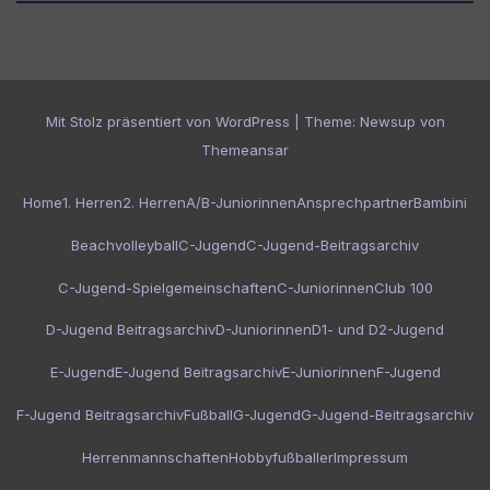
Mit Stolz präsentiert von WordPress
|
Theme:
Newsup
von
Themeansar
Home
1. Herren
2. Herren
A/B-Juniorinnen
Ansprechpartner
Bambini
Beachvolleyball
C-Jugend
C-Jugend-Beitragsarchiv
C-Jugend-Spielgemeinschaften
C-Juniorinnen
Club 100
D-Jugend Beitragsarchiv
D-Juniorinnen
D1- und D2-Jugend
E-Jugend
E-Jugend Beitragsarchiv
E-Juniorinnen
F-Jugend
F-Jugend Beitragsarchiv
Fußball
G-Jugend
G-Jugend-Beitragsarchiv
Herrenmannschaften
Hobbyfußballer
Impressum