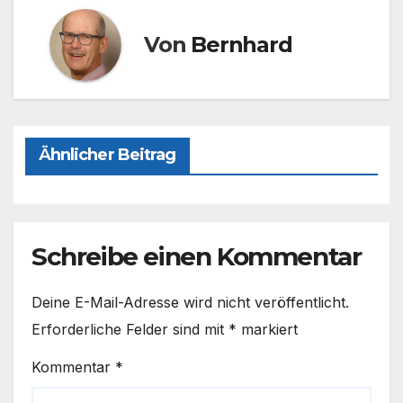
o
o
o
n
Von
Bernhard
k
Ähnlicher Beitrag
Schreibe einen Kommentar
Deine E-Mail-Adresse wird nicht veröffentlicht.
Erforderliche Felder sind mit
*
markiert
Kommentar
*