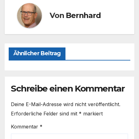
o
o
o
n
Von
Bernhard
k
Ähnlicher Beitrag
Schreibe einen Kommentar
Deine E-Mail-Adresse wird nicht veröffentlicht.
Erforderliche Felder sind mit
*
markiert
Kommentar
*