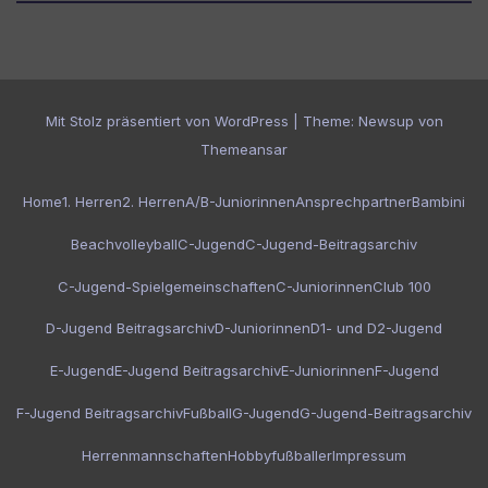
Mit Stolz präsentiert von WordPress
|
Theme:
Newsup
von
Themeansar
Home
1. Herren
2. Herren
A/B-Juniorinnen
Ansprechpartner
Bambini
Beachvolleyball
C-Jugend
C-Jugend-Beitragsarchiv
C-Jugend-Spielgemeinschaften
C-Juniorinnen
Club 100
D-Jugend Beitragsarchiv
D-Juniorinnen
D1- und D2-Jugend
E-Jugend
E-Jugend Beitragsarchiv
E-Juniorinnen
F-Jugend
F-Jugend Beitragsarchiv
Fußball
G-Jugend
G-Jugend-Beitragsarchiv
Herrenmannschaften
Hobbyfußballer
Impressum