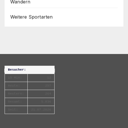
Wandern
Weitere Sportarten
Besucher:
15 Min:
12
Heute:
257
Gestern:
264
Gesamt:
5.836
Seit:
21.07.2026