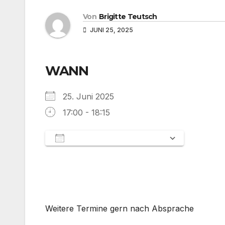
Von
Brigitte Teutsch
JUNI 25, 2025
WANN
25. Juni 2025
17:00 - 18:15
Zum Kalender hinzufügen
ICS herunterladen
Google Kalender
iCalendar
Office 365
Outlook Live
Weitere Termine gern nach Absprache