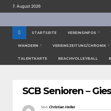
Zum
7. August 2026
Inhalt
springen
STARTSEITE
VEREINSINFOS
WANDERN
VEREINSZEITUNG/CHRONIK
TALENTKARTE
BEACHVOLLEYBALL
SCB Senioren – Gie
Von
Christian Heller