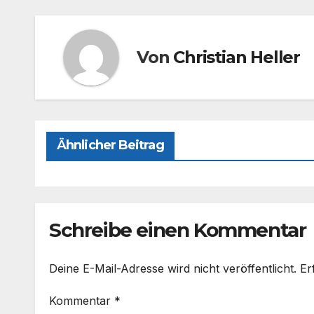
o
o
o
n
Von
Christian Heller
k
Ähnlicher Beitrag
Schreibe einen Kommentar
Deine E-Mail-Adresse wird nicht veröffentlicht.
Er
Kommentar
*