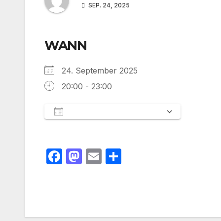
SEP. 24, 2025
WANN
24. September 2025
20:00 - 23:00
Zum Kalender hinzufügen
ICS herunterladen
Google 
F
M
E
T
a
a
m
ei
c
st
ail
le
e
o
n
b
d