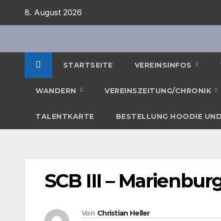
Zum
8. August 2026
Inhalt
springen
STARTSEITE
VEREINSINFOS
WANDERN
VEREINSZEITUNG/CHRONIK
TALENTKARTE
BESTELLUNG HOODIE UND
SCB III – Marienbur
Von
Christian Heller