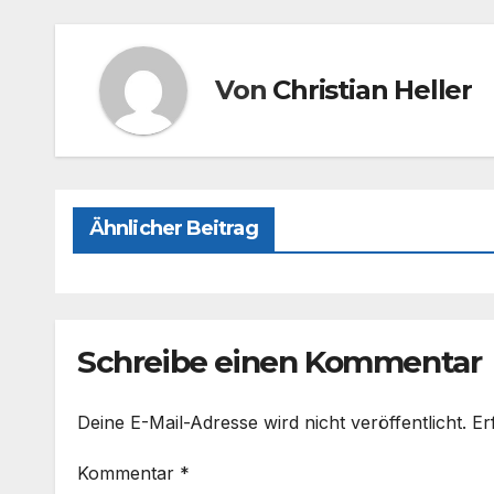
o
o
o
n
Von
Christian Heller
k
Ähnlicher Beitrag
Schreibe einen Kommentar
Deine E-Mail-Adresse wird nicht veröffentlicht.
Er
Kommentar
*