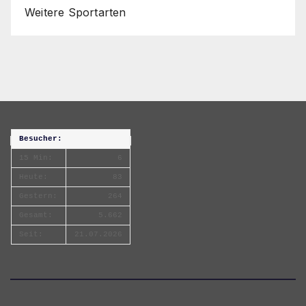
Weitere Sportarten
Besucher:
15 Min:
6
Heute:
83
Gestern:
264
Gesamt:
5.662
Seit:
21.07.2026