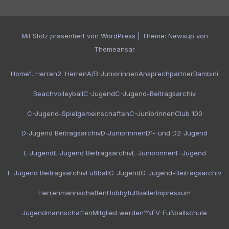
Mit Stolz präsentiert von WordPress
|
Theme:
Newsup
von
Themeansar
Home
1. Herren
2. Herren
A/B-Juniorinnen
Ansprechpartner
Bambini
Beachvolleyball
C-Jugend
C-Jugend-Beitragsarchiv
C-Jugend-Spielgemeinschaften
C-Juniorinnen
Club 100
D-Jugend Beitragsarchiv
D-Juniorinnen
D1- und D2-Jugend
E-Jugend
E-Jugend Beitragsarchiv
E-Juniorinnen
F-Jugend
F-Jugend Beitragsarchiv
Fußball
G-Jugend
G-Jugend-Beitragsarchiv
Herrenmannschaften
Hobbyfußballer
Impressum
Jugendmannschaften
Mitglied werden?
NFV-Fußballschule