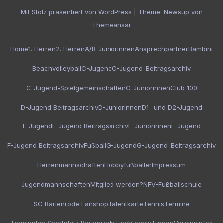
Mit Stolz präsentiert von WordPress
|
Theme:
Newsup
von
Themeansar
Home
1. Herren
2. Herren
A/B-Juniorinnen
Ansprechpartner
Bambini
Beachvolleyball
C-Jugend
C-Jugend-Beitragsarchiv
C-Jugend-Spielgemeinschaften
C-Juniorinnen
Club 100
D-Jugend Beitragsarchiv
D-Juniorinnen
D1- und D2-Jugend
E-Jugend
E-Jugend Beitragsarchiv
E-Juniorinnen
F-Jugend
F-Jugend Beitragsarchiv
Fußball
G-Jugend
G-Jugend-Beitragsarchiv
Herrenmannschaften
Hobbyfußballer
Impressum
Jugendmannschaften
Mitglied werden?
NFV-Fußballschule
SC Barienrode Fanshop
Talentkarte
Tennis
Termine
Terminplan Sportplatz Barienrode
Tischtennis
Turnen
Vereinsinfos