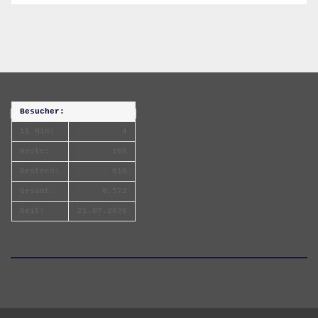
Besucher:
15 Min:
4
Heute:
108
Gestern:
610
Gesamt:
6.572
Seit:
21.07.2026