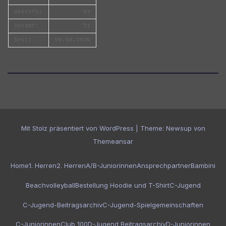
Gestern:
53
Gesamt:
71
Seit:
08.08.2026
Mit Stolz präsentiert von WordPress
|
Theme:
Newsup
von
Themeansar
Home
1. Herren
2. Herren
A/B-Juniorinnen
Ansprechpartner
Bambini
Beachvolleyball
Bestellung Hoodie und T-Shirt
C-Jugend
C-Jugend-Beitragsarchiv
C-Jugend-Spielgemeinschaften
C-Juniorinnen
Club 100
D-Jugend Beitragsarchiv
D-Juniorinnen