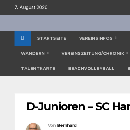
Zum
7. August 2026
Inhalt
springen
STARTSEITE
VEREINSINFOS
WANDERN
VEREINSZEITUNG/CHRONIK
TALENTKARTE
BEACHVOLLEYBALL
D-Junioren – SC H
Von
Bernhard