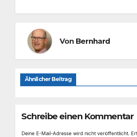
e
o
n
b
d
o
o
o
n
Von
Bernhard
k
Ähnlicher Beitrag
Schreibe einen Kommentar
Deine E-Mail-Adresse wird nicht veröffentlicht.
Er