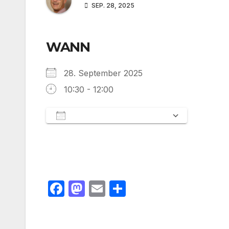
SEP. 28, 2025
WANN
28. September 2025
10:30 - 12:00
Zum Kalender hinzufügen
ICS herunterladen
Google 
F
M
E
T
a
a
m
ei
c
st
ail
le