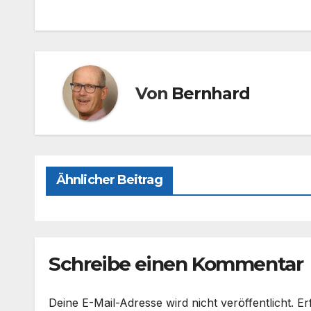
e
o
n
b
d
o
o
o
n
Von
Bernhard
k
Ähnlicher Beitrag
Schreibe einen Kommentar
Deine E-Mail-Adresse wird nicht veröffentlicht.
Er