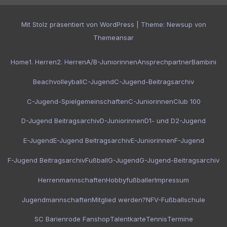
Mit Stolz präsentiert von WordPress
|
Theme:
Newsup
von
Themeansar
Home
1. Herren
2. Herren
A/B-Juniorinnen
Ansprechpartner
Bambini
Beachvolleyball
C-Jugend
C-Jugend-Beitragsarchiv
C-Jugend-Spielgemeinschaften
C-Juniorinnen
Club 100
D-Jugend Beitragsarchiv
D-Juniorinnen
D1- und D2-Jugend
E-Jugend
E-Jugend Beitragsarchiv
E-Juniorinnen
F-Jugend
F-Jugend Beitragsarchiv
Fußball
G-Jugend
G-Jugend-Beitragsarchiv
Herrenmannschaften
Hobbyfußballer
Impressum
Jugendmannschaften
Mitglied werden?
NFV-Fußballschule
SC Barienrode Fanshop
Talentkarte
Tennis
Termine