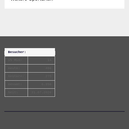
Besucher:
15 Min:
14
Heute:
496
Gestern:
275
Gesamt:
6.350
Seit:
21.07.2026