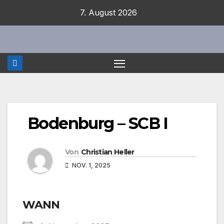
Zum
7. August 2026
Inhalt
springen
Bodenburg – SCB I
Von
Christian Heller
NOV. 1, 2025
WANN