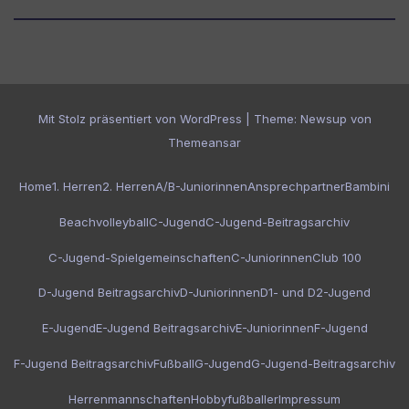
Mit Stolz präsentiert von WordPress
|
Theme:
Newsup
von
Themeansar
Home
1. Herren
2. Herren
A/B-Juniorinnen
Ansprechpartner
Bambini
Beachvolleyball
C-Jugend
C-Jugend-Beitragsarchiv
C-Jugend-Spielgemeinschaften
C-Juniorinnen
Club 100
D-Jugend Beitragsarchiv
D-Juniorinnen
D1- und D2-Jugend
E-Jugend
E-Jugend Beitragsarchiv
E-Juniorinnen
F-Jugend
F-Jugend Beitragsarchiv
Fußball
G-Jugend
G-Jugend-Beitragsarchiv
Herrenmannschaften
Hobbyfußballer
Impressum