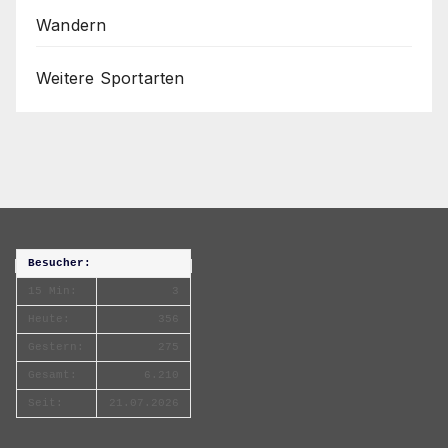
Wandern
Weitere Sportarten
Besucher:
15 Min:
3
Heute:
356
Gestern:
275
Gesamt:
6.210
Seit:
21.07.2026