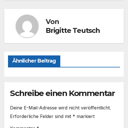
b
d
o
o
Von
o
n
Brigitte Teutsch
k
Ähnlicher Beitrag
Schreibe einen Kommentar
Deine E-Mail-Adresse wird nicht veröffentlicht.
Erforderliche Felder sind mit
*
markiert