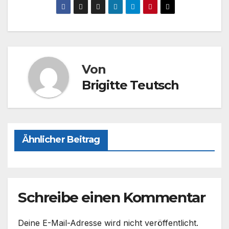
c
st
ail
le
e
o
n
b
d
o
o
Von
o
n
Brigitte Teutsch
k
Ähnlicher Beitrag
Schreibe einen Kommentar
Deine E-Mail-Adresse wird nicht veröffentlicht.