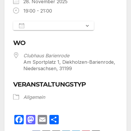
28. November 2025
19:00 - 21:00
Zum Kalender hinzufügen
ICS herunterladen
Google Kalen
WO
Clubhaus Barienrode
Am Sportplatz 1, Diekholzen-Barienrode,
Niedersachsen, 31199
VERANSTALTUNGSTYP
Allgemein
F
M
E
T
a
a
m
ei