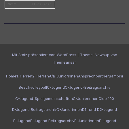
Seit:
21.07.2026
Mit Stolz präsentiert von WordPress
|
Theme:
Newsup
von
Themeansar
Home
1. Herren
2. Herren
A/B-Juniorinnen
Ansprechpartner
Bambini
Beachvolleyball
C-Jugend
C-Jugend-Beitragsarchiv
C-Jugend-Spielgemeinschaften
C-Juniorinnen
Club 100
D-Jugend Beitragsarchiv
D-Juniorinnen
D1- und D2-Jugend
E-Jugend
E-Jugend Beitragsarchiv
E-Juniorinnen
F-Jugend