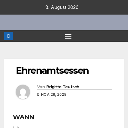
Zum
8. August 2026
Inhalt
springen
Ehrenamtsessen
Von
Brigitte Teutsch
NOV. 28, 2025
WANN