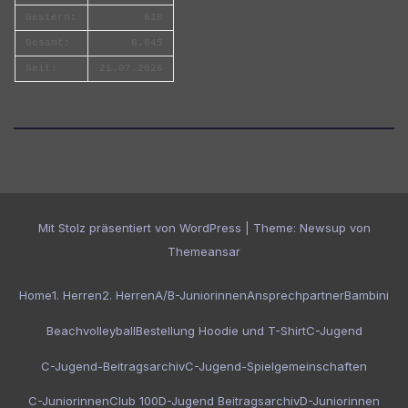
Gestern:
610
Gesamt:
6.845
Seit:
21.07.2026
Mit Stolz präsentiert von WordPress
|
Theme:
Newsup
von
Themeansar
Home
1. Herren
2. Herren
A/B-Juniorinnen
Ansprechpartner
Bambini
Beachvolleyball
Bestellung Hoodie und T-Shirt
C-Jugend
C-Jugend-Beitragsarchiv
C-Jugend-Spielgemeinschaften
C-Juniorinnen
Club 100
D-Jugend Beitragsarchiv
D-Juniorinnen