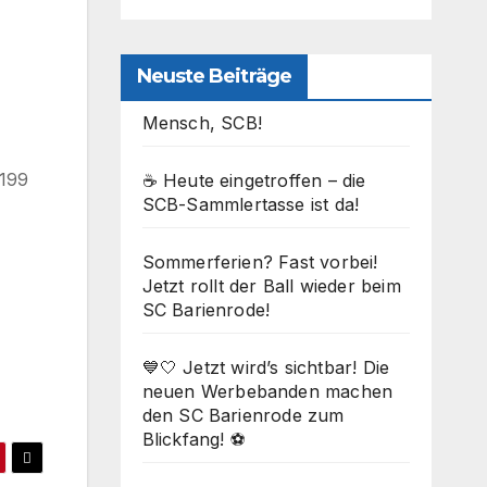
Neuste Beiträge
Mensch, SCB!
1199
☕ Heute eingetroffen – die
SCB-Sammlertasse ist da!
Sommerferien? Fast vorbei!
Office 365
Outlook Live
Jetzt rollt der Ball wieder beim
SC Barienrode!
💙🤍 Jetzt wird’s sichtbar! Die
neuen Werbebanden machen
den SC Barienrode zum
Blickfang! ⚽