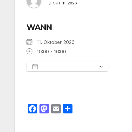
OKT. 11, 2026
WANN
11. Oktober 2026
10:00 - 16:00
Zum Kalender hinzufügen
ICS herunterladen
Google 
F
M
E
T
a
a
m
ei
c
st
ail
le