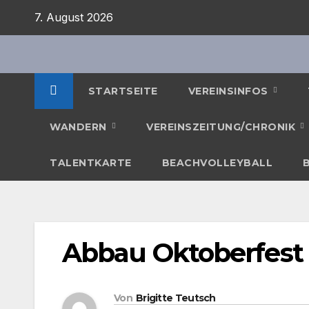
Zum
7. August 2026
Inhalt
springen
STARTSEITE
VEREINSINFOS
WANDERN
VEREINSZEITUNG/CHRONIK
TALENTKARTE
BEACHVOLLEYBALL
Abbau Oktoberfest
Von
Brigitte Teutsch